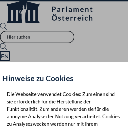
Sprache English
Mediathek
Hinweise zu Cookies
Hilfe
Benutzer
Die Webseite verwendet Cookies: Zum einen sind
Zielgruppe
sie erforderlich für die Herstellung der
Navigationsmenü öffnen
MENÜ
Funktionalität. Zum anderen werden sie für die
anonyme Analyse der Nutzung verarbeitet. Cookies
zu Analysezwecken werden nur mit Ihrem
Sprache En
Mediathek