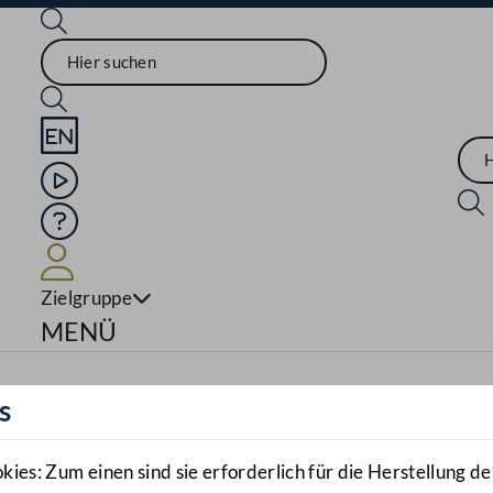
Sprache English
Mediathek
Hilfe
Benutzer
Zielgruppe
Navigationsmenü öffnen
MENÜ
s
es: Zum einen sind sie erforderlich für die Herstellung de