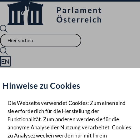
Sprache English
Mediathek
Hinweise zu Cookies
Hilfe
Benutzer
Die Webseite verwendet Cookies: Zum einen sind
Zielgruppe
sie erforderlich für die Herstellung der
Navigationsmenü öffnen
MENÜ
Funktionalität. Zum anderen werden sie für die
anonyme Analyse der Nutzung verarbeitet. Cookies
zu Analysezwecken werden nur mit Ihrem
Sprache En
Mediathek