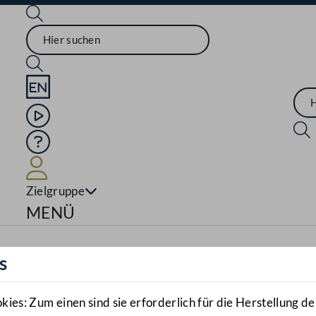
Sprache English
Mediathek
Hilfe
Benutzer
Zielgruppe
Navigationsmenü öffnen
MENÜ
s
es: Zum einen sind sie erforderlich für die Herstellung de