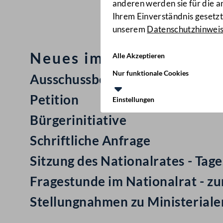
anderen werden sie für die 
Ihrem Einverständnis gesetzt.
unserem
Datenschutzhinwei
Neues im Nationalrat: M
Alle Akzeptieren
Nur funktionale Cookies
Ausschussbericht
Petition
Einstellungen
Bürgerinitiative
Schriftliche Anfrage
Sitzung des Nationalrates - Ta
Fragestunde im Nationalrat - z
Stellungnahmen zu Ministerial