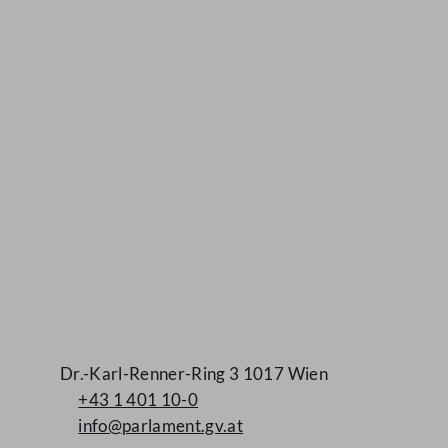
Kontakt
Dr.-Karl-Renner-Ring 3 1017 Wien
+43 1 401 10-0
info@parlament.gv.at