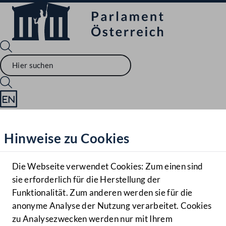
Sprache English
Mediathek
Hinweise zu Cookies
Hilfe
Benutzer
Die Webseite verwendet Cookies: Zum einen sind
Zielgruppe
sie erforderlich für die Herstellung der
Navigationsmenü öffnen
MENÜ
Funktionalität. Zum anderen werden sie für die
anonyme Analyse der Nutzung verarbeitet. Cookies
zu Analysezwecken werden nur mit Ihrem
Sprache En
Mediathek