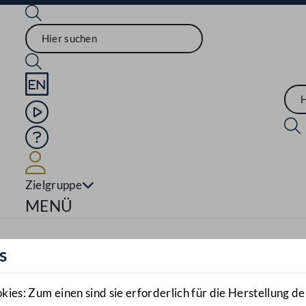
Sprache English
Mediathek
Hilfe
Benutzer
Zielgruppe
Navigationsmenü öffnen
MENÜ
s
es: Zum einen sind sie erforderlich für die Herstellung de