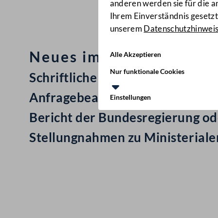
anderen werden sie für die 
Ihrem Einverständnis gesetzt.
unserem
Datenschutzhinwei
Neues im Nationalrat: M
Alle Akzeptieren
Nur funktionale Cookies
Schriftliche Anfrage
Anfragebeantwortung
Einstellungen
Bericht der Bundesregierung ode
Stellungnahmen zu Ministerial
Kontakt