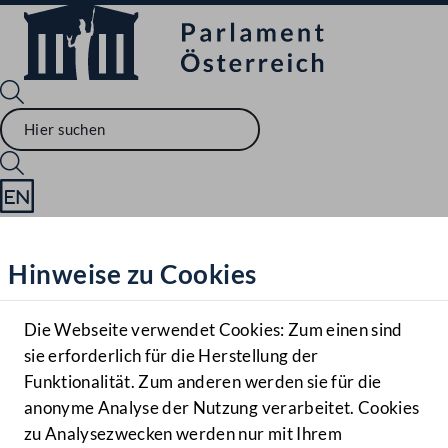
Sprache English
Mediathek
Hinweise zu Cookies
Hilfe
Benutzer
Die Webseite verwendet Cookies: Zum einen sind
Zielgruppe
sie erforderlich für die Herstellung der
Navigationsmenü öffnen
MENÜ
Funktionalität. Zum anderen werden sie für die
anonyme Analyse der Nutzung verarbeitet. Cookies
zu Analysezwecken werden nur mit Ihrem
Sprache En
Mediathek