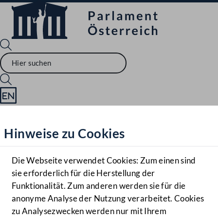
Sprache English
Mediathek
Hinweise zu Cookies
Hilfe
Benutzer
Die Webseite verwendet Cookies: Zum einen sind
Zielgruppe
sie erforderlich für die Herstellung der
Navigationsmenü öffnen
MENÜ
Funktionalität. Zum anderen werden sie für die
anonyme Analyse der Nutzung verarbeitet. Cookies
zu Analysezwecken werden nur mit Ihrem
Sprache En
Mediathek