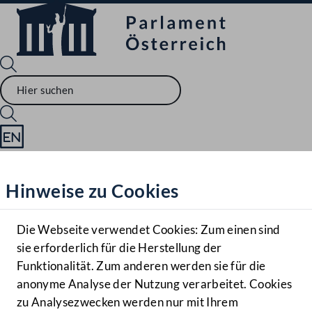
Sprache English
Mediathek
Hinweise zu Cookies
Hilfe
Benutzer
Die Webseite verwendet Cookies: Zum einen sind
Zielgruppe
sie erforderlich für die Herstellung der
Navigationsmenü öffnen
MENÜ
Funktionalität. Zum anderen werden sie für die
anonyme Analyse der Nutzung verarbeitet. Cookies
zu Analysezwecken werden nur mit Ihrem
Sprache En
Mediathek