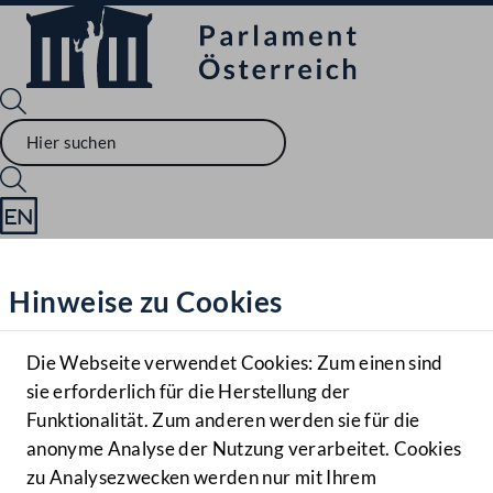
Sprache English
Mediathek
Hinweise zu Cookies
Hilfe
Benutzer
Die Webseite verwendet Cookies: Zum einen sind
Zielgruppe
sie erforderlich für die Herstellung der
Navigationsmenü öffnen
MENÜ
Funktionalität. Zum anderen werden sie für die
anonyme Analyse der Nutzung verarbeitet. Cookies
zu Analysezwecken werden nur mit Ihrem
Sprache En
Mediathek