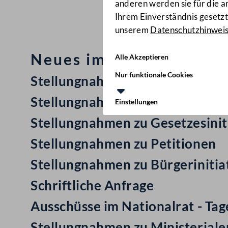
anderen werden sie für die 
Ihrem Einverständnis gesetzt.
unserem
Datenschutzhinwei
Neues im Nationalrat: M
Alle Akzeptieren
Nur funktionale Cookies
Stellungnahmen zu Gesetzesinit
Stellungnahmen zu Volksbegeh
Einstellungen
Stellungnahmen zu Gesetzesinit
Stellungnahmen zu Petitionen
Stellungnahmen zu Bürgerinitia
Schriftliche Anfrage
Ausschüsse im Nationalrat - Ta
Stellungnahmen zu Ministerial