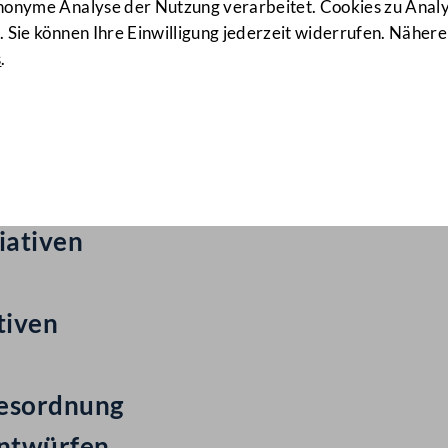
anonyme Analyse der Nutzung verarbeitet. Cookies zu Ana
 Sie können Ihre Einwilligung jederzeit widerrufen. Nähere
s
.
ail Nr: 777
iativen
ren
iativen
tiven
gesordnung
entwürfen