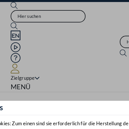
Sprache English
Mediathek
Hilfe
Benutzer
Zielgruppe
Navigationsmenü öffnen
MENÜ
s
es: Zum einen sind sie erforderlich für die Herstellung de