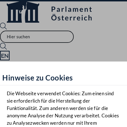
Sprache English
Mediathek
Hinweise zu Cookies
Hilfe
Benutzer
Die Webseite verwendet Cookies: Zum einen sind
Zielgruppe
sie erforderlich für die Herstellung der
Navigationsmenü öffnen
MENÜ
Funktionalität. Zum anderen werden sie für die
anonyme Analyse der Nutzung verarbeitet. Cookies
zu Analysezwecken werden nur mit Ihrem
Sprache En
Mediathek