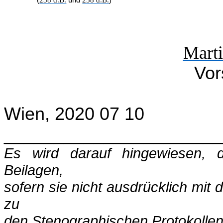
(
238 d.B.
und
258 d.B.
)
Marti
Vor
Wien, 2020 07 10
______________________
Es wird darauf hingewiesen,
Beilagen,
sofern sie nicht ausdrücklich mit
zu
den Stenographischen Protokolle