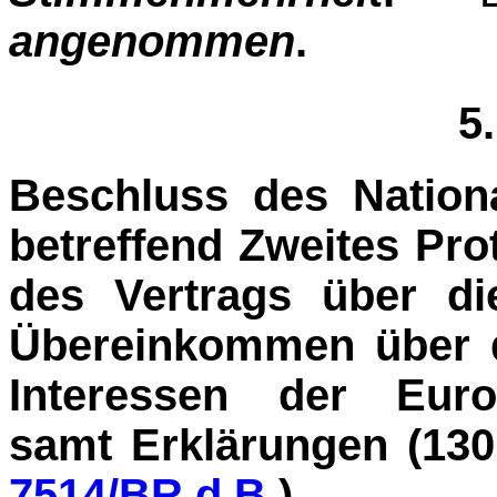
angenommen
.
5
Beschluss des Nation
betreffend Zweites Prot
des Vertrags über d
Übereinkom­men über d
Interessen der Euro
samt Erklärungen (130
7514/BR d.B.
)