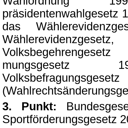
Wahlordnung 1
präsidentenwahlgesetz 
das Wählerevidenzg
Wählerevid
Volksbegehrengesetz
mungsgeset
Volksbefragungsgese
(Wahlrechtsänderungsge
3. Punkt:
Bundesgese
Sportförderungsgesetz 2