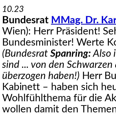
10.23
Bundesrat
MMag. Dr. Kar
Wien): Herr Präsident! Se
Bundesminister! Werte Ko
(Bundesrat
Spanring:
Also 
sind ... von den Schwarze
überzogen haben!)
Herr Bun
Kabinett
– haben sich heu
Wohlfühlthema für die Ak
wollen damit den Themen 