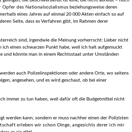
gelingen, die Beschwerdeflut ist eine, die nicht abreißt – noch
r Opfer des Nationalsozialismus
beziehungsweise deren
nnerhalb
eines Jahres auf einmal 20 000 Akten einfach so auf
eren Seite, dass es Verfahren gibt, im Rahmen derer
terreich sind, irgendwie die Meinung vorherrscht: Lieber nicht
nn ich einen schwarzen Punkt habe, weil ich halt aufgemuckt
sollte und könnte man in einem Rechtsstaat unter Umständen
 werden auch Polizeiinspek­tionen oder andere Orte, wo seitens
folgen, angesehen, und es wird geschaut, ob bei einer
uch immer zu tun haben, weil dafür oft die Budgetmittel nicht
ätigt werden kann, sondern er muss nachher einen der Polizisten
­
schaft erleben wir schon Dinge, angesichts derer ich mir