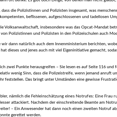
ann oft denke: Es gibt doch Dinge, von denen man nicht glaubt, d
 dass die Polizistinnen und Polizisten insgesamt, was menschenre
, kompetenten, beflissenen, aufgeschlossenen und tadellosen Um
ie Volksanwalt­schaft, insbesondere was das Opcat-Mandat betrif
von Polizistinnen und Polizisten in den Polizeischulen auch Mod
 wir dann natür­lich auch dem Innenministerium berichten, wob
hat dieses und jenes auch mit viel Eigeninitiative gemacht, so
h zwei Punkte herausgreifen – Sie lesen es auf Seite 116 und fol
ativ wenig Sinn, dass die Polizeistreife, wenn jemand anruft und 
hr feststellen. Das bringt unter Umständen
eine gewisse Frustrati
ibler, nämlich die
Fehleinschätzung eines Notrufes: Eine Frau ru
esser attackiert. Nachdem der einschreitende Beamte am Notruf
 weiter! – Ein Anwesender hat dann noch einen zweiten Notruf ab
onnte gerettet werden.