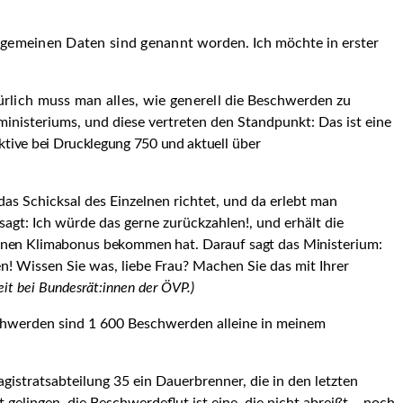
lgemeinen Daten sind genannt
worden. Ich möchte in erster
lich muss man alles, wie generell
die Beschwerden zu
ministeriums, und diese vertreten den Standpunkt: Das ist eine
ktive bei Drucklegung 750 und aktuell
über
as Schicksal des Einzelnen richtet, und da erlebt man
agt: Ich würde das gerne zurückzahlen!, und erhält die
einen Klimabonus bekommen hat. Darauf sagt das Ministe­
rium:
n! Wissen Sie was, liebe Frau? Machen Sie das mit Ihrer
eit bei Bundesrät:innen der ÖVP.)
chwerden sind 1 600 Beschwerden alleine in meinem
istratsabteilung 35 ein Dauerbrenner, die in den letzten