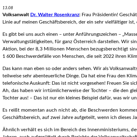
13.08
Volksanwalt
Dr. Walter Rosenkranz
:
Frau Präsidentin! Geschät
Linie auf meinen Geschäftsbereich, der ein sehr vielfältiger ist
Es gibt bei uns auch einen – unter Anführungszeichen – „Mass
Verwaltungstätigkeiten, für ganz Österreich dar­stellen. Wir 
Aktion, bei
der 8,3 Millionen Menschen bezugsberechtigt sin
1 600 Beschwerdefälle von Menschen, die seit 2022 ihren Kli
Das kann man eben so oder anders sehen. Wir als Volksanwaltsch
teilweise sehr abenteuerliche Dinge. Da hat eine Frau den Kli
telefonische Auskunft: Das ist nicht vorgesehen! Freuen Sie s
Ah, das haben wir irrtümlicherweise der Tochter – die den gle
Tochter aus! – Das ist nur ein kleines Beispiel dafür, was wir
Es reißt momentan auch nicht ab, die Beschwerden kommen
Geschäftsbereich, auf zwei Jahre aufgeteilt, wenn ich dieses Jah
Ähnlich verhält es sich im Bereich des Innenministeriums, de