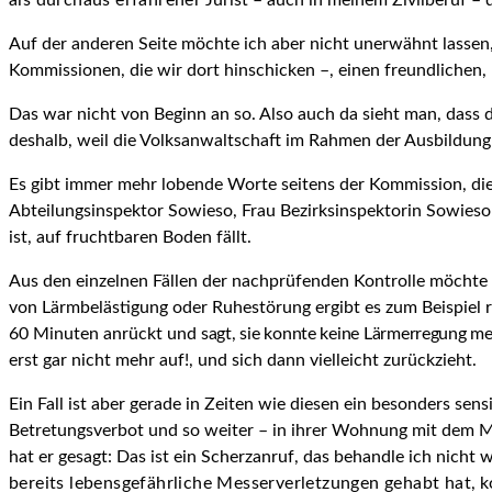
als durchaus erfahrener
Jurist – auch in meinem Zivilberuf – d
Auf der anderen Seite möchte ich aber nicht unerwähnt lassen,
Kommissionen, die wir dort hinschicken –, einen freundlichen
Das war nicht von Beginn an so. Also auch da sieht man, dass d
deshalb, weil die Volksanwaltschaft im Rahmen der Ausbildung 
Es gibt immer mehr lobende Worte seitens der Kommission, die
Abteilungsinspektor Sowieso, Frau Bezirksinspektorin Sowieso 
ist, auf fruchtbaren Boden fällt.
Aus den einzelnen Fällen der nachprüfenden Kontrolle möchte ic
von Lärmbelästigung oder Ruhestörung ergibt es zum Beispiel rel
60 Minuten anrückt und
sagt, sie konnte keine Lärmerregung me
erst gar nicht mehr auf!, und sich dann vielleicht zurückzieht.
Ein Fall ist aber gerade in Zeiten wie diesen ein besonders sens
Betretungsverbot und so weiter – in ihrer Wohnung mit dem M
hat er gesagt: Das ist ein Scherzanruf, das behandle ich nicht
bereits lebensgefährliche Messerverletzungen gehabt hat,
k