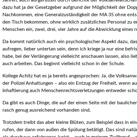
Jahren, auch aufgerüttelt durch Berichte der Volksanwaltschaft
dazu hat ja der Gesetzgeber aufgrund der Möglichkeit der Dop
Nachkommen, eine Generalzuständigkeit der MA 35
ohne ents
den Tisch bekommen, ohne wirklich zusätzliches Personal zu e
Menschen ein, zwei, drei, vier Jahre auf die Abwicklung eines 
Da kommt natürlich auch ein psychologischer Aspekt dazu, dass 
aufregen, lieber untertan sein, denn ich kriege ja nur eine be
habe, bei der Verlängerung vielleicht anschauen lassen, also l
auch arbeiten. Das beginnt vielleicht schon in der Schule.
Kollege Achitz hat es ja bereits angesprochen: Ja, die Volksan
der Polizei Anhaltungen – also ein Entzug der Freiheit, wenn auc
Inhaftierung auch Menschenrechtsverletzungen entweder schon
Da gibt es auch Dinge, die auf der einen Seite mit der baulich
rasch genug ausreichend vorhanden sind.
Trotzdem treibt das aber kleine Blüten, zum Beispiel dass in ei
rufen, der dann von außen die Spülung betätigt.
Das sind natür