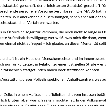
, äußerst bemüht ist, aufzuholen. Es kann aber noch immer nicht 
pelstaatsbürgerschaft, der
erleichterten Staatsbürgerschaft fü
prechende personelle Vorsorge beschlossen. Die MA 35 hat i
rhalten. Wir anerkennen die Bemühungen, sehen aber auf der and
rechtsstaatlichen Verfahrens warten.
in Österreich sogar für Personen, die noch nicht so lange in Ös
fristete Aufenthaltsbewilligung; wer weiß, was mich die dann, we
ieber einmal nicht aufregen! – Ich glaube, an dieser Mentalität 
waltschaft ist ein Haus der Menschenrechte, und im Innenressort
h nur für kurze Zeit in Relation zu einer justiziellen Strafe – er
 tatsächlich stattgefunden haben oder stattfinden könnten.
en Ausstattung dieser Polizeiinspektionen, Anhaltezentren, was a
ner Zelle, in einem Haftraum die Toilette nicht vom Insassen bet
lich Blüten, aber was ich sagen möchte, ist: In der Volksanwalt