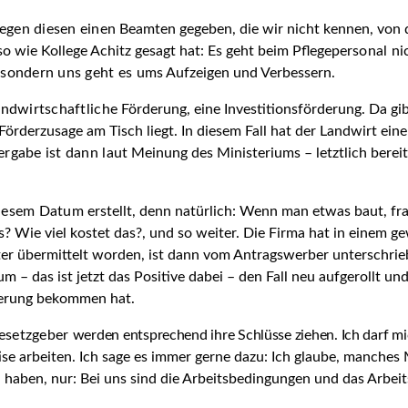
gegen diesen einen
Beamten gegeben, die wir nicht kennen, von d
 wie Kollege Achitz gesagt hat: Es geht beim Pflegeper­
sonal ni
, sondern uns geht es ums
Aufzeigen und Verbessern.
andwirt­schaftliche
Förderung, eine Investitionsförderung. Da gib
Förderzusage am Tisch liegt. In diesem Fall hat der Landwirt ei
ergabe ist dann laut
Meinung des Ministeriums – letztlich berei
 diesem Datum
erstellt, denn natürlich: Wenn man etwas baut, f
s? Wie viel kostet das?, und so weiter. Die Firma hat in einem g
er übermittelt worden, ist dann vom Antragswerber unterschrieb
 – das ist jetzt das Positive dabei – den Fall neu aufgerollt un
rderung bekommen hat.
 Gesetzgeber
werden entsprechend ihre Schlüsse ziehen. Ich darf 
ise arbeiten. Ich sage es immer gerne dazu: Ich glaube, manches
zu haben, nur: Bei uns sind die Arbeitsbedingungen und das Arb