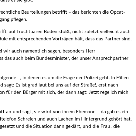
ass es sie gibt!
chtliche Beurteilungen betrifft – das berichten die Opcat-
gang pflegen.
ft, auf fruchtbaren Boden stößt, nicht zuletzt vielleicht auch
ule mit entsprechenden Vorträgen hält, dass das Partner sind.
ei wir auch namentlich sagen, besonders Herr
dass das auch beim Bundesminister, der unser Ansprechpartner
gende –, in denen es um die Frage der Polizei geht. In Fällen
sagt: Es ist grad laut bei uns auf der Straße!, erst nach
on für den Bürger mit sich, der dann sagt: Jetzt rege ich mich
ft an und sagt, sie wird von ihrem
Ehemann – da gab es ein
telefon Schreien und auch Lachen im Hintergrund gehört hat,
gesetzt und die Situation dann geklärt,
und die Frau, die