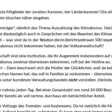
zte Mitglieder
der zweiten Kammer, der Länderkammer! Die al
, ein bisschen näher eingehen.
enträger“, nämlich
das Thema Auszahlung des Klimabonus. Natür
sind diesbezüglich auch in Gesprächen mit den Beamten des Klima
d – was sind da in der
Relation die im Berichtszeitraum 500 respe
mabonus nicht bekommen haben, bei der Volksanwaltschaft?
aft sind eine Institution, die ihr Augenmerk insbesondere auf d
mabonus zweimal überwiesen bekommen, ruft bei der Hotline an, s
ich! – Dann beschwert sich die Mutter der
Glücklichen, weil sie k
ichen
Namen
hat; das soll in Familien ja vorkommen – überwiese
 uns unter korrektem Verwaltungshandeln
nicht
vorstellen.
(Heiterk
 nahezu jeden Tag.
Bei einer Gesamtzahl von rund 24 000 Bes
r bereits als voll rechne, durchaus ein beträchtlicher Anteil.
s Vollzugs des
Fremden- und Asylwesens. Da ist natürlich die Mag