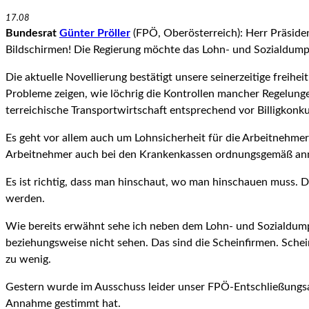
17.08
Bundesrat
Günter Pröller
(FPÖ, Oberösterreich): Herr Präside
Bildschirmen! Die Regierung möchte das Lohn- und Sozialdump
Die aktuelle Novellierung bestätigt unsere seinerzeitige freih
Probleme zeigen, wie löchrig die Kontrollen mancher Regelunge
terreichische Transportwirtschaft entsprechend vor Billigkonk
Es geht vor allem auch um Lohnsicherheit für die Arbeitnehmer, 
Arbeitnehmer auch bei den Krankenkassen ord­nungsgemäß anme
Es ist richtig, dass man hinschaut, wo man hinschauen muss. Da
werden.
Wie bereits erwähnt sehe ich neben dem Lohn- und Sozialdumpin
beziehungsweise nicht sehen. Das sind die Scheinfir­men. Sche
zu wenig.
Gestern wurde im Ausschuss leider unser FPÖ-Entschließungsant
Annahme gestimmt hat.