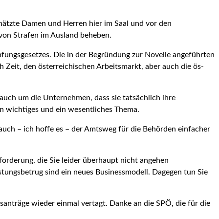
chätzte Damen und Herren hier im Saal und vor den
 von Strafen im Ausland beheben.
mpfungsgesetzes. Die in der Begründung zur Novelle angeführten
 Zeit, den österreichischen Arbeitsmarkt, aber auch die ös­
 auch um die Unterneh­men, dass sie tatsächlich ihre
n wichtiges und ein wesentliches Thema.
auch – ich hoffe es – der Amts­weg für die Behörden einfacher
forderung, die Sie leider überhaupt nicht angehen
istungsbetrug sind ein neues Businessmodell. Dagegen tun Sie
nträge wieder einmal ver­tagt. Danke an die SPÖ, die für die