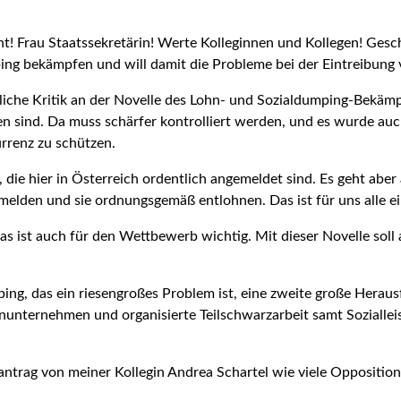
nt! Frau Staatssekretärin! Werte Kolleginnen und Kollegen! Ges
ing bekämpfen und will damit die Probleme bei der Eintreibung
eitliche Kritik an der Novelle des Lohn- und Sozialdumping-Bekä
n sind. Da muss schärfer kontrolliert werden, und es wurde auch
urrenz zu schützen.
die hier in Ös­terreich ordentlich angemeldet sind. Es geht aber
lden und sie ordnungsgemäß entlohnen. Das ist für uns alle ei
s ist auch für den Wettbewerb wichtig. Mit dieser Novelle soll 
g, das ein rie­sengroßes Problem ist, eine zweite große Heraus
inunternehmen und organisierte Teilschwarzarbeit samt Sozial­le
rag von meiner Kollegin Andrea Schartel wie viele Oppositionsa