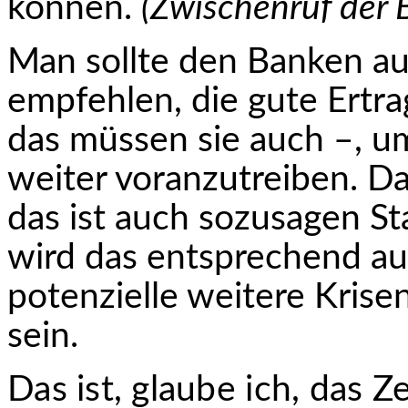
können.
(Zwischenruf der
Man sollte den Banken au
empfehlen, die gute Ertr
das müssen sie auch –, um
weiter voranzutreiben. D
d
as ist auch sozusagen St
wird das entsprechend au
potenzielle weitere Kris
sein.
Das ist,
glaube ich, das Z