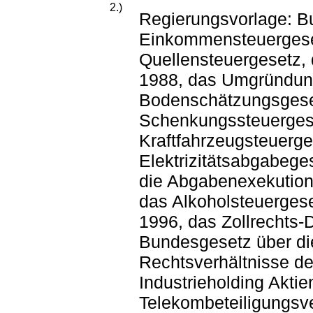
2.)
Regierungsvorlage: B
Einkommensteuergese
Quellensteuergesetz, 
1988, das Umgründun
Bodenschätzungsgeset
Schenkungssteuerges
Kraftfahrzeugsteuerge
Elektrizitätsabgabeg
die Abgabenexekution
das Alkoholsteuerges
1996, das Zollrechts
Bundesgesetz über di
Rechtsverhältnisse de
Industrieholding Akti
Telekombeteiligungsv