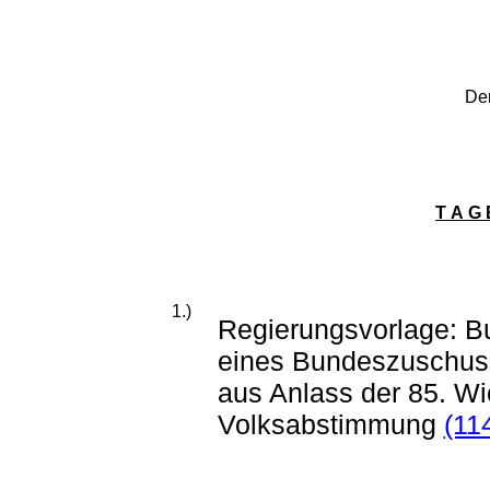
Der F i 
T A G 
1.)
Regierungsvorlage: B
eines Bundeszuschus
aus Anlass der 85. Wi
Volksabstimmung
(11