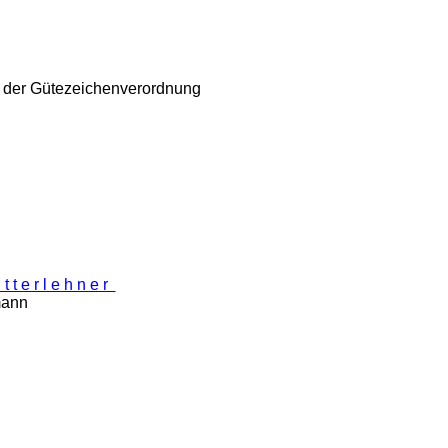
m der Gütezeichenverordnung
 t e r l e h n e r
nn