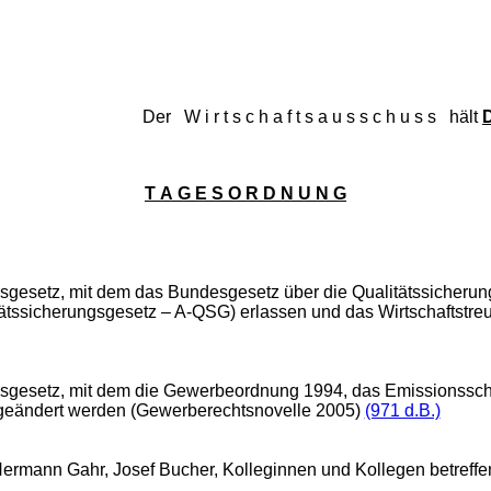
Der W i r t s c h a f t s a u s s c h u s s hält
D
T A G E S O R D N U N G
gesetz, mit dem das Bundesgesetz über die Qualitätssicherun
ätssicherungsgesetz – A‑QSG) erlassen und das Wirtschaftstre
sgesetz, mit dem die Gewerbeordnung 1994, das Emissionssch
 geändert werden (Gewerberechtsnovelle 2005)
(971 d.B.)
ermann Gahr, Josef Bucher, Kolleginnen und Kollegen betreffe