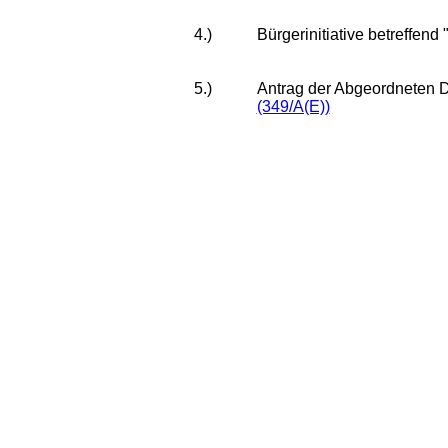
4.)
Bürgerinitiative betreffend
5.)
Antrag der Abgeordneten D
(349/A(E))