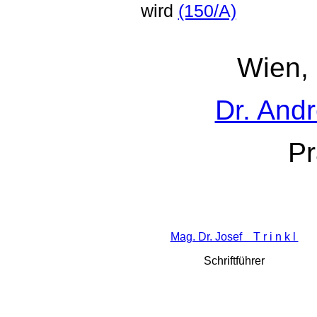
wird
(150/A)
Wien,
Dr. And
Pr
Mag. Dr. Josef T r i n k l
Schriftführer