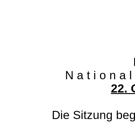
Die nä
N a t i o n a 
22. 
Die Sitzung beginnt 