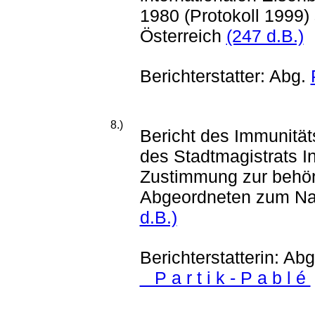
1980 (Protokoll 1999)
Österreich
(247 d.B.)
Berichterstatter: Abg.
8.)
Bericht des Immunitä
des Stadtmagistrats 
Zustimmung zur behör
Abgeordneten zum Nat
d.B.)
Berichterstatterin: Ab
P a r t i k - P a b l é