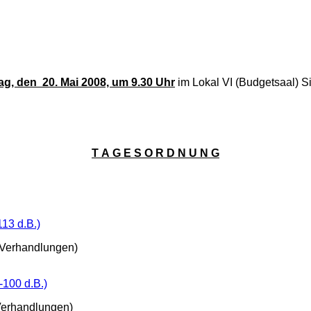
ag, den 20. Mai 2008, um 9.30 Uhr
im Lokal VI (Budgetsaal) S
T A G E S O R D N U N G
-113 d.B.)
 Verhandlungen)
II-100 d.B.)
Verhandlungen)