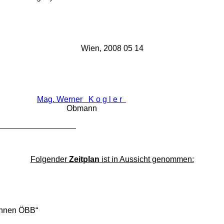
Wien, 2008 05 14
Mag. Werner K o g l e r
Obmann
Folgender
Zeitplan
ist in Aussicht genommen:
n ÖBB“