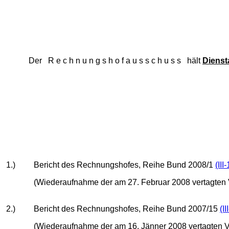
Der R e c h n u n g s h o f a u s s c h u s s hält
Dienst
1.)
Bericht des Rechnungshofes, Reihe Bund 2008/1
(III
(Wiederaufnahme der am 27. Februar 2008 vertagten
2.)
Bericht des Rechnungshofes, Reihe Bund 2007/15
(I
(Wiederaufnahme der am 16. Jänner 2008 vertagten 