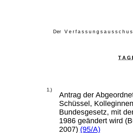
Der V e r f a s s u n g s a u s s c h u s
T A G 
1.)
Antrag der Abgeordnet
Schüssel, Kolleginnen
Bundesgesetz, mit de
1986 geändert wird (
2007)
(95/A)