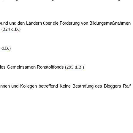
m Bund und den Ländern über die Förderung von Bildungsmaßnahmen
7
(324 d.B.)
 d.B.)
g des Gemeinsamen Rohstofffonds
(295 d.B.)
innen und Kollegen betreffend Keine Bestrafung des Bloggers Raif