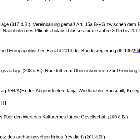
orlage (317 d.B.): Vereinbarung gemäß Art. 15a B-VG zwischen de
Nachholen des Pflichtschulabschlusses für die Jahre 2015 bis 201
nd Europapolitischen Bericht 2013 der Bundesregierung (III-106/
294
rungsvorlage (208 d.B.): Rücktritt vom Übereinkommen zur Gründun
ag 594/A(E) der Abgeordneten Tanja Windbüchler-Souschill, Kolleg
ill
ber den Wert des Kulturerbes für die Gesellschaft
(200 d.B.)
z des archäologischen Erbes (revidiert)
(201 d.B.)