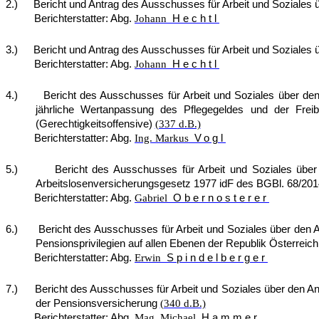
2.)
Bericht und Antrag des Ausschusses für Arbeit und Soziales
Berichterstatter: Abg.
Johann
Hechtl
3.)
Bericht und Antrag des Ausschusses für Arbeit und Soziales
Berichterstatter: Abg.
Johann
Hechtl
4.)
Bericht des Ausschusses für Arbeit und Soziales über den
jährliche Wertanpassung des Pflegegeldes und der Fre
(Gerechtigkeitsoffensive)
(337 d.B.)
Berichterstatter: Abg.
Ing. Markus
Vogl
5.)
Bericht des Ausschusses für Arbeit und Soziales übe
Arbeitslosenversicherungsgesetz 1977 idF des BGBl. 68/201
Berichterstatter: Abg.
Gabriel
Obernosterer
6.)
Bericht des Ausschusses für Arbeit und Soziales über den 
Pensionsprivilegien auf allen Ebenen der Republik Österreic
Berichterstatter: Abg.
Erwin
Spindelberger
7.)
Bericht des Ausschusses für Arbeit und Soziales über den A
der Pensionsversicherung
(340 d.B.)
Berichterstatter: Abg.
Mag. Michael
Hammer