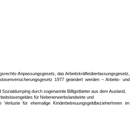
agsrechts-Anpassungsgesetz, das Arbeits­kräfteüberlassungsgesetz,
tslosen­versicherungsgesetz 1977 geändert werden – Arbeits- und
 Sozialdumping durch sogenannte Billigstbieter aus dem Ausland,
eitslosengeldes für Nebenerwerbs­landwirte und
luste für ehemalige KinderbetreuungsgeldbezieherInnen im