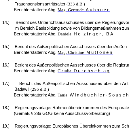
Frauenpensionsantrittsalter
(333 d.B.)
Berichterstatterin: Abg.
Mag. Gertrude
Aubauer
14.)
Bericht des Unterrichtsausschusses über die Regierungsv
im Bereich Basisbildung sowie von Bildungsmaßnahmen zum 
Berichterstatterin: Abg.
Daniela
Holzinger, BA
15.)
Bericht des Außenpolitischen Ausschusses über den Außen- u
Berichterstatterin: Abg.
Mag. Christine
Muttonen
16.)
Bericht des Außenpolitischen Ausschusses über die Regie
Berichterstatterin: Abg.
Claudia
Durchschlag
17.)
Bericht des Außenpolitischen Ausschusses über den Antr
Badawi!
(296 d.B.)
Berichterstatterin: Abg.
Tanja
Windbüchler-Sousch
18.)
Regierungsvorlage: Rahmenübereinkommen des Europarates ü
(Gemäß § 28a GOG keine Ausschussvorberatung)
19.)
Regierungsvorlage: Europäisches Übereinkommen zum Schut