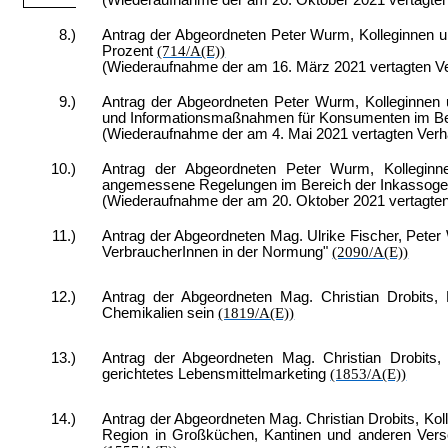
(Wiederaufnahme der am 20. Oktober 2021 vertagte
8.)
Antrag der Abgeordneten Peter Wurm, Kolleginnen u
Prozent
(714/A(E))
(Wiederaufnahme der am 16. März 2021 vertagten V
9.)
Antrag der Abgeordneten Peter Wurm, Kolleginnen 
und Informationsmaßnahmen für Konsumenten im Ber
(Wiederaufnahme der am 4. Mai 2021 vertagten Ver
10.)
Antrag der Abgeordneten Peter Wurm, Kolleginne
angemessene Regelungen im Bereich der Inkassog
(Wiederaufnahme der am 20. Oktober 2021 vertagte
11.)
Antrag der Abgeordneten Mag. Ulrike Fischer, Peter W
VerbraucherInnen in der Normung"
(2090/A(E))
12.)
Antrag der Abgeordneten Mag. Christian Drobits, 
Chemikalien sein
(1819/A(E))
13.)
Antrag der Abgeordneten Mag. Christian Drobits, 
gerichtetes Lebensmittelmarketing
(1853/A(E))
14.)
Antrag der Abgeordneten Mag. Christian Drobits, Kol
Region in Großküchen, Kantinen und anderen Vers