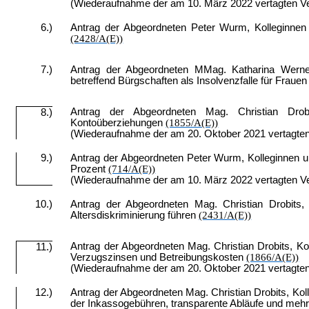
(Wiederaufnahme der am 10. März 2022 vertagten V
6.)
Antrag der Abgeordneten Peter Wurm, Kolleginnen u
(2428/A(E))
7.)
Antrag der Abgeordneten MMag. Katharina Werner
betreffend Bürgschaften als Insolvenzfalle für Frauen
Antrag der Abgeordneten Mag. Christian Drob
8.)
Kontoüberziehungen
(1855/A(E))
(Wiederaufnahme der am 20. Oktober 2021 vertagte
9.)
Antrag der Abgeordneten Peter Wurm, Kolleginnen u
Prozent
(714/A(E))
(Wiederaufnahme der am 10. März 2022 vertagten V
10.)
Antrag der Abgeordneten Mag. Christian Drobits, K
Altersdiskriminierung führen
(2431/A(E))
Antrag der Abgeordneten Mag. Christian Drobits, K
11.)
Verzugszinsen und Betreibungskosten
(1866/A(E))
(Wiederaufnahme der am 20. Oktober 2021 vertagte
12.)
Antrag der Abgeordneten Mag. Christian Drobits, Kol
der Inkassogebühren, transparente Abläufe und mehr