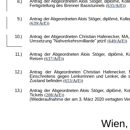
Antrag der Abgeordneten Alois Stöger, diplômé, Koll
8.)
Fertigstellung des Brenner Basistunnels
(635/A(E))
9.)
Antrag der Abgeordneten Alois Stöger, diplômé, Kolle
(639/A(E))
10.)
Antrag der Abgeordneten Christian Hafenecker, MA, 
Umsetzung "Nahverkehrsmilliarde" jetzt!
(649/A(E))
11.)
Antrag der Abgeordneten Alois Stöger, diplômé, 
Reisen
(637/A(E))
12.)
Antrag der Abgeordneten Christian Hafenecker, M
Einschreitens gegen Lenkerinnen und Lenker, die 
Zustand befinden
(653/A(E))
13.)
Antrag der Abgeordneten Alois Stöger, diplômé, Ko
Tickets
(208/A(E))
(Wiederaufnahme der am 3. März 2020 vertagten Ve
Wien,