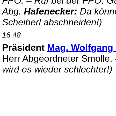
FPÖ. – Ruf bei der FPÖ: G
Abg.
Hafenecker:
Da könne
Scheiberl abschneiden!)
16.48
Präsident
Mag. Wolfgang
Herr Abgeordneter Smolle. 
wird es wieder schlechter!)