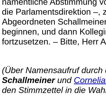
namentliche Abstimmung vo
die Parlamentsdirektion –
,
z
Abgeordneten Schallmeiner
beginnen, und dann Kolle­g
fortzusetzen. –
Bitte, Herr 
(Über Namensaufruf durch d
Schallmeiner
und
Corneli
den Stimmzettel in die Wah