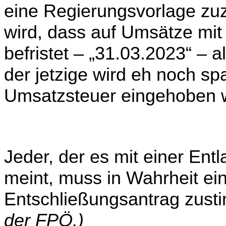
eine Regierungsvorlage zuzu­
wird, dass auf Umsätze mi
befristet
–
„31.03.2023“
–
al
der jetzige wird eh noch s
Umsatzsteuer eingehoben w
Jeder, der es mit einer Ent
meint, muss in Wahrheit e
Entschließungsantrag zus
der FPÖ.)