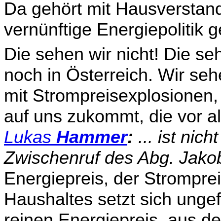
Da gehört mit Haus­verstand
vernünftige Energiepolitik
Die sehen wir nicht! Die s
noch in Österreich. Wir sehe
mit Strompreisexplosionen,
auf uns zukommt, die vor all
Lukas
Hammer
:
... ist nic
Zwischenruf des Abg. Jak
Energie­preis, der Strompr
Haushaltes setzt sich unge
reinen Energiepreis, aus d