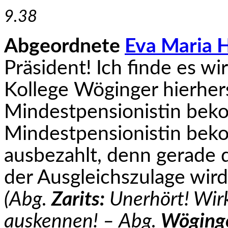
9.38
Abgeordnete
Eva Maria H
Präsident! Ich finde es wi
Kollege Wöginger hierhers
Mindestpensionistin bek
Mindestpensionistin bek
ausbezahlt, denn gerade 
der Ausgleichszulage wird
(Abg.
Zarits:
Unerhört! Wirk
auskennen! – Abg.
Wöging