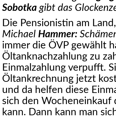
Sobotka
gibt das Glockenze
Die Pensionistin am Land,
Michael
Hammer:
Schämen S
immer die ÖVP gewählt ha
Öltanknachzahlung zu zahl
Einmalzahlung verpufft. S
Öltankrechnung jetzt kos
und da helfen diese Einm
sich den Wocheneinkauf d
kann. Dann kann man sic