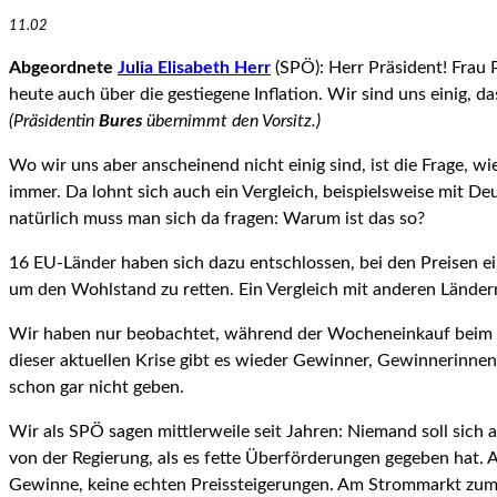
11.02
Abgeordnete
Julia Elisabeth Herr
(SPÖ):
Herr Präsident! Frau 
heute auch über die gestiegene Inflation. Wir sind uns einig, d
(Präsidentin
Bures
übernimmt den Vorsitz.)
Wo wir uns aber anscheinend nicht einig sind, ist die Frage, wi
immer. Da lohnt sich auch ein Vergleich, beispielsweise mit Deuts
natürlich muss man sich da fragen: Warum ist das so?
16 EU-Länder haben sich dazu entschlossen, bei den Preisen einz
um den Wohlstand zu retten. Ein Vergleich mit anderen Ländern z
Wir haben nur beobachtet, während der Wocheneinkauf beim Ho
dieser aktuellen Krise gibt es wieder Gewinner, Gewinnerinnen, g
schon gar nicht geben.
Wir als SPÖ sagen mittlerweile seit Jahren: Niemand soll sich 
von der Regierung, als es fette Überförde­rungen gegeben hat. Au
Gewinne, keine echten Preissteigerungen. Am Strommarkt zum Bei