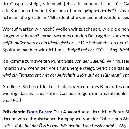
der Gaspreis steigt, zahlen wir jetzt alle mehr, nicht nur fürs 
alle Konsumenten und Konsu­mentinnen.
(Ruf bei der FPÖ: Und 
nehmen, die gerade in Milliardenhöhe verzeichnet werden. Des
Worauf warten wir noch? Wollen wir zuschauen, wie die einen 
länger zuschauen? Immer wenn es um den Beitrag der Konzerne, 
heißt, außer dass es ein ideologischer ...!)
Die Schwächsten der Ges
Spaltung machen wir nicht mit.
(Beifall bei der SPÖ. – Abg.
Kickl
Ich komme zum zweiten Punkt
(Rufe von der Galerie):
Wir müssen
Inflation an. Wenn der Preis für Energie steigt, wirkt sich das 
wird ein Trans­parent mit der Aufschrift „Hört auf den Klimarat“ en
An dieser Stelle entdecke ich, dass Vertreter des Klimarates ob
wichtig, dass wir aus Putins Gas aussteigen, um uns tatsächl
und FPÖ.)
Präsidentin
Doris Bures
:
Frau Abgeordnete Herr, ich möchte Si
darum, von aktionistischen Kampagnen von der Galerie aus Ab
ist?! – Rufe bei der ÖVP: Frau Präsidentin, Frau Präsidentin! – Abg.