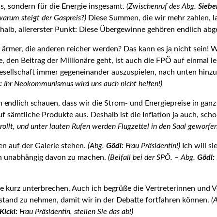
Gas, sondern für die Energie insgesamt.
(Zwischenruf des Abg.
Siebe
warum steigt der Gaspreis?)
Diese Summen, die wir mehr zahlen, l
halb, allererster Punkt: Diese Übergewinne gehören endlich ab
ärmer, die anderen reicher werden? Das kann es ja nicht sein! 
den Beitrag der Millionäre geht, ist auch die FPÖ auf einmal le
ellschaft immer gegen­einander auszuspielen, nach unten hinzut
:
Ihr Neokommunismus wird uns auch nicht helfen!)
 endlich schauen
, dass wir die Strom- und Energiepreise in gan
auf sämtliche Produkte aus. Deshalb ist die Inflation ja auch, sc
trollt, und unter lauten Rufen werden Flugzettel in den Saal geworfen
en auf der Galerie stehen.
(Abg.
Gödl:
Frau Präsidentin!)
Ich will s
ich unabhängig davon zu machen.
(Beifall bei der SPÖ. – Abg.
Gödl:
e kurz unter­brechen. Auch ich begrüße die
Vertreterinnen und V
stand zu nehmen, damit wir in der Debatte fortfahren können.
(
Kickl:
Frau Präsidentin, stellen Sie das ab!)