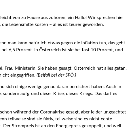
lleicht von zu Hause aus zuhören, ein Hallo! Wir sprechen hier
, die Lebensmittelkosten – alles ist teurer geworden.
denn man kann natürlich etwas gegen die Inflation tun, das geht
 bei 6,5 Prozent. In Österreich ist sie bei fast 10 Prozent, und
. Frau Ministerin, Sie haben gesagt, Österreich hat alles getan,
icht eingegriffen.
(Beifall bei der SPÖ.)
 sich einige wenige genau daran bereichert haben. Auch in
e, sondern aufgrund dieser Krise, dieses Kriegs. Das darf es
chon während der Corona­krise gesagt, aber leider ungeachtet
 teilweise sind sie fiktiv, teilweise sind es nicht echte
. Der Strompreis ist an den Energiepreis gekoppelt, und weil