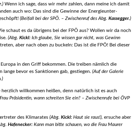
r.
)
Wenn ich sage, dass wir mehr zahlen, dann meine ich damit
anden auch wo: Das sind die Gewinne der Energieunter­
geschöpft!
(Beifall bei der SPÖ. – Zwischenruf des Abg.
Kassegger.
)
Wie schaut es da übrigens bei der FPÖ aus? Wollen wir da noch
ise.
(Abg.
Kickl:
Ich glaube, Sie wissen gar nicht, was Gewinn
reten, aber nach oben zu buckeln: Das ist die FPÖ! B
ei dieser
z Europa in den Griff bekommen. Die treiben nämlich die
hon lange bevor es Sanktionen gab, gestiegen.
(Auf der Galerie
.)
ie herzlich willkommen heißen, denn natürlich ist es auch
Frau Präsidentin, wann schreiten Sie ein? – Zwischenrufe bei ÖVP
ertreter
des Klimarates
(Abg.
Kickl:
Haut sie raus!)
,
ersuche aber
Abg.
Hafenecker:
Kann man bitte schauen, wo die Frau Maurer