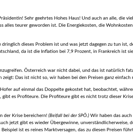
Präsidentin! Sehr geehrtes Hohes Haus! Und auch an alle, die vie
ass alles teurer geworden ist. Die Energiekosten, die Wohnkosten
e dringlich dieses Problem ist und was jetzt dagegen zu tun ist, 
chland, da ist die Inflation bei 7,9 Prozent, in Frankreich ist sie
ugreifen. Österreich war nicht dabei, und das ist natürlich fatal
eigt: Das ist nicht so, wir haben bei den Preisen ganz einfach n
fer auf einmal das Doppelte gekostet hat, beobachtet, während
ibt es Profiteure. Die Profiteure gibt es nicht trotz dieser Kris
an der Krise bereichern!
(Beifall bei der SPÖ.)
Wir haben das auch s
ch jetzt gibt es wieder Übergewinne, unverständlicher­weise, denn
spiel ist es reines Marktver­sagen, das zu diesen Preisen führt