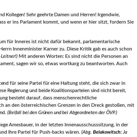
nd Kollegen! Sehr geehrte
Damen und Herren! Irgendwie,
ss er ins Parlament kommt, und wenn er hier sitzt, fordern Sie
m für Inneres ist nicht dafür bekannt, parlamentarische
f Herrn Innenminister Karner zu. Diese Kritik gab es auch schon
Leitner!)
Mit anderen Worten: Es sind nicht die Personen an
arla­ment, sagen wir so, etwas wortkarg zu beantworten. Auch
end für seine Partei für eine
Haltung steht, die sich zwar in
ese Regierung und beide Koalitionsparteien sind nicht bereit,
ung besteht darauf, dass menschenrechtli­che
h an den österreichi­schen Grenzen in den Dreck gestoßen, mit
ind.
(Beifall bei den Grünen und bei Abgeordneten der ÖVP.)
ege Amesbauer, in der letzten Innenausschusssitzung, in der
und Ihre Partei für Push-backs wären.
(Abg.
Belakowitsch:
Ja