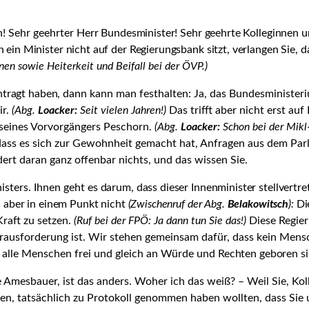
n! Sehr geehrter
Herr Bundesminister! Sehr geehrte Kolleginnen u
ein Minister nicht auf der Regierungsbank sitzt, verlangen Sie,
da
ünen sowie Heiterkeit und Beifall bei der ÖVP.)
ntragt haben,
dann kann man festhalten: Ja, das Bundesministeriu
ir.
(Abg.
Loacker:
Seit vielen Jahren!)
Das trifft aber nicht erst au
eines Vorvorgängers Pe­schorn.
(Abg.
Loacker:
Schon bei der Mikl-
st, dass es sich zur Gewohnheit gemacht hat, Anfragen aus dem P
ndert daran ganz offenbar nichts, und das wissen Sie.
isters. Ihnen geht
es darum, dass dieser Innenminister stellvertret
, aber in einem Punkt nicht
(Zwischenruf der Abg.
Belakowitsch
):
Di
raft zu setzen.
(Ruf bei der FPÖ: Ja dann tun Sie das!)
Diese Regier
usfor­derung ist. Wir stehen gemeinsam dafür, dass kein Mensc
l alle Menschen frei und gleich an Würde und
Rechten geboren s
 Amesbauer, ist das anders. Woher ich das weiß? – Weil Sie, Koll
n, tatsächlich zu Protokoll genommen haben wollten, dass Sie 