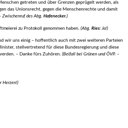
 Menschen getreten und über
Grenzen geprügelt werden, als
gegen das Unionsrecht, gegen die Menschenrechte und damit
–
Zwischenruf des Abg.
Hafenecker.
)
tmeierei zu Protokoll genom­
men haben.
(Abg.
Ries:
Ja!)
nd wir uns einig – hoffentlich auch mit zwei weiteren Parteien
nister, stellvertretend für diese Bundesregierung und diese
werden. – Danke fürs Zuhö­ren.
(Beifall bei Grünen und ÖVP.
–
r Herzen!)