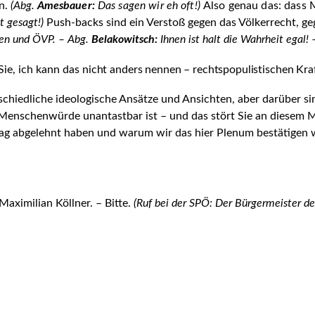
en.
(Abg.
Ames­
bauer:
Das sagen wir eh oft!)
Also genau das: dass
t gesagt!)
Push-backs sind ein Verstoß gegen das Völkerrecht, 
ünen und ÖVP. – Abg.
Belako­witsch:
Ihnen ist halt die Wahrheit egal!
 Sie, ich kann das
nicht anders nennen – rechtspopulistischen Kraf
schiedliche ideologische Ansätze und Ansichten, aber darüber si
 Menschenwürde unantastbar ist – und das stört Sie an diesem Mi
rag abgelehnt haben und warum wir das hier Plenum bestätigen 
aximilian Köllner. – Bitte.
(Ruf bei der SPÖ: Der Bürgermeister de