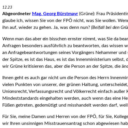
12.23
Abgeordneter
Mag. Georg Bürstmayr
(Grüne): Frau Präsidenti
glaube ich, wissen Sie von der FPÖ nicht, was Sie
wollen. Wenn 
ihn auf, wieder zu gehen. Ja, was denn nun?
(Beifall bei den Gr
Wenn man das aber ein bisschen ernster nimmt, was Sie da bea
Anfragen besonders ausführlich zu beantworten, das wissen w
an Anfragebeant­wortungen seines Vorgängers Nehammer und s
der Spitze, es ist das Haus, es ist das Innenministe­rium selb
wir Grüne kriti­sieren das, aber die Person an der Spitze, die ä
Ihnen geht es auch gar nicht um die Person des Herrn Innenmin
vielen Punkten von unserer, der grünen Haltung,
unterscheidet
Unionsrecht, Ver­
fassungsrecht und Völkerrecht einfach außer K
Mindeststandards eingehalten werden, auch wenn das eine Hera
Füßen getreten, gedemütigt und misshandelt werden darf, wei
Für Sie, meine Damen und Herren von der FPÖ, für Sie, Kollege
wir Ihren unsinnigen Misstrauensantrag schon abgewiesen habe