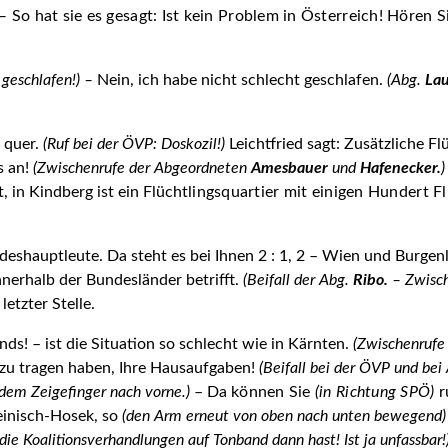
 –
So hat sie es gesagt: Ist kein Problem in Österreich! Hören
S
 geschlafen!) –
Nein, ich habe nicht schlecht geschlafen.
(Abg.
Lau
d quer.
(Ruf bei der ÖVP: Doskozil!)
Leichtfried sagt: Zusätzliche Fl
s an!
(Zwischenrufe der Abgeordneten
Amesbauer
und
Hafenecker.
)
, in Kindberg ist ein Flücht­
lingsquartier mit einigen Hundert F
deshauptleute. Da steht es bei Ihnen 2 : 1, 2 – Wien und Burgen
 innerhalb der Bundesländer betrifft.
(Beifall der Abg.
Ribo.
– Zwisch
etzter Stelle.
ds! – ist die Situation so schlecht wie in Kärnten.
(Zwischenrufe
zu tragen haben, Ihre Hausaufgaben!
(Beifall bei der ÖVP und be
dem Zeigefinger nach vorne.)
– Da
können Sie
(in Richtung SPÖ)
r
Heinisch-Hosek, so
(den Arm erneut von oben nach unten bewegend)
 die Koalitionsverhandlungen auf Tonband dann hast! Ist ja unfassbar!