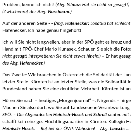
Problem, kenne ich nicht!
(Abg.
Yılmaz:
Hat sie nicht
so gesagt!)
(Zwischenruf der Abg.
Nussbaum.
)
Auf der anderen Seite - -
(Abg.
Hafenecker:
Lopatka hat schlecht
Hafenecker. Ich habe genau hingehört!
Ich will Sie nicht langweilen, aber in der SPÖ geht es kreuz un
Hand mit FPÖ-Chef Mario Kunasek. Schauen Sie sich die Foto
nicht gesagt! Interpretieren Sie nicht etwas hinein!) –
Er hat gesagt
des Abg.
Hafenecker.
)
Das Zweite: Wir brauchen in Österreich die Solidarität der Lan
letzter Stelle. Kärnten ist an letzter Stelle, was die Solidarität
Bundesland haben Sie eine
deutliche Mehrheit. Kärnten ist an l
Hören Sie nach – heutiges „Morgenjournal“ –: Nirgends – nirgen
Machen Sie also dort, wo Sie auf Landesebene Verantwortung 
SPÖ. – Die Abge­ordneten
Heinisch-Hosek
und
Schroll
deuten mit 
schafft kein einziges Flüchtlingsquartier in Kärnten. Kollegin 
Heinisch-Hosek.
–
Ruf bei der ÖVP:
Wahnsinn!
–
Abg.
Lausch:
...