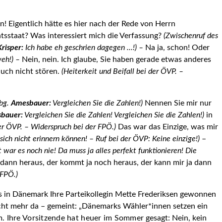
! Eigentlich hätte es hier nach der Rede von Herrn
ts­staat? Was interessiert mich die Verfassung?
(Zwischenruf des
Krisper:
Ich habe eh geschrien dagegen ...!) –
Na ja, schon! Oder
weh!) –
Nein, nein. Ich glaube, Sie haben gerade etwas anderes
 auch nicht stören.
(Heiterkeit und Beifall bei der ÖVP. –
bg.
Amesbauer:
Vergleichen Sie die Zahlen!)
Nennen Sie mir nur
bauer:
Vergleichen Sie die Zahlen! Vergleichen Sie die Zahlen!)
in
der ÖVP. – Widerspruch bei der FPÖ.)
Das war das Einzige, was mir
sich nicht erinnern können! – Ruf bei der ÖVP: Keine einzige!)
–
tzt war es noch nie! Da muss ja alles perfekt funktionieren! Die
 dann heraus,
der kommt ja noch heraus, der kann mir ja dann
 FPÖ.)
ls in Dänemark Ihre Par­teikollegin Mette Frederiksen gewonnen
 nicht mehr da – gemeint: „Dänemarks Wähler*innen setzen ein
m. Ihre Vorsitzende hat heuer im Sommer
gesagt: Nein, kein