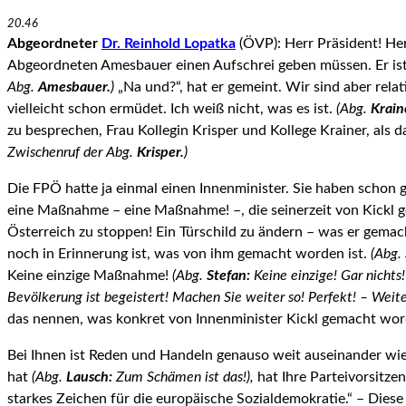
20.46
Abgeordneter
Dr. Reinhold Lopatka
(ÖVP): Herr Präsident! Her
Abgeordneten Amesbauer einen Aufschrei geben müssen. Er ist e
Abg.
Amesbauer.
)
„Na und?“, hat er gemeint. Wir sind aber rela
vielleicht schon ermüdet. Ich weiß nicht, was es ist.
(Abg.
Krain
zu besprechen, Frau Kollegin Krisper und Kollege Krainer, als d
Zwischenruf der Abg.
Krisper.
)
Die FPÖ hatte ja einmal einen Innenminister. Sie haben schon 
eine Maßnahme – eine Maßnahme! –, die seinerzeit von Kickl ge
Österreich zu stoppen! Ein Türschild zu ändern – was er gemach
noch in Erinnerung ist, was von ihm gemacht worden ist.
(Abg.
Keine einzige Maßnahme!
(Abg.
Stefan:
Keine einzige! Gar nichts! 
Bevölkerung ist begeistert! Machen Sie weiter so! Perfekt! – Weit
das nennen, was konkret von Innenminister Kickl gemacht word
Bei Ihnen ist Reden und Handeln genauso weit auseinander wi
hat
(Abg.
Lausch:
Zum Schämen ist das!),
hat Ihre Parteivorsitze
starkes Zeichen für die europäische Sozialdemokratie.“ – Diese