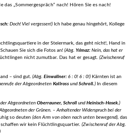
ie das „Sommergespräch“ nach! Hören Sie es nach!
sch:
Doch! Viel vergessen!)
Ich habe genau hingehört, Kollege
üchtlingsquartiere in der Steier­mark, das geht nicht!, Hand in
Schauen Sie sich die Fotos an!
(Abg.
Yılmaz:
Nein, das hat er
lüchtlingen nicht zumutbar. Das hat er gesagt
.
(Zwischenruf
land – sind gut.
(Abg.
Einwallner:
6 : 0! 6 : 0!)
Kärnten ist an
en­
rufe der Abgeordneten
Kollross
und
Schroll.
)
In diesem
 der Abgeordneten
Oberrauner,
Schroll
und
Heinisch-Hosek.
)
i Abgeordneten der Grünen. –
Anhaltender Widerspruch bei der
uhig so deuten
(den Arm von oben nach unten
bewegend),
das
schaffen wir
kein Flüchtlingsquartier.
(Zwischenruf der Abg.
)