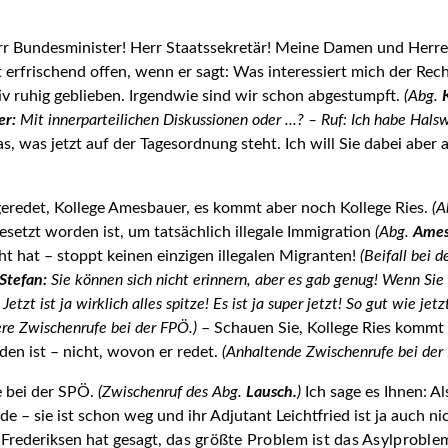
r Bundes­minister! Herr Staatssekretär! Meine Damen und Herren
rfrischend offen, wenn er sagt: Was interessiert mich der Rech
tiv ruhig geblieben. Irgendwie sind wir schon abgestumpft.
(Abg.
er:
Mit innerparteilichen Diskussionen oder ...? – Ruf: Ich habe Hals
as, was jetzt auf der Tagesordnung steht. Ich will Sie dabei aber
geredet, Kollege Amesbauer, es kommt aber noch Kollege Ries.
(A
setzt worden ist, um tatsächlich illegale Immigration
(Abg.
Ames
t hat – stoppt keinen einzigen illegalen Migranten!
(Beifall bei 
Stefan:
Sie können sich nicht erinnern, aber es gab genug! Wenn Sie 
Jetzt ist ja wirklich alles spitze! Es ist ja super jetzt! So gut wie je
ere Zwischenrufe bei der FPÖ.)
– Schauen Sie, Kollege Ries kommt
en ist – nicht, wovon er redet.
(Anhaltende Zwischenrufe bei der
e bei der SPÖ.
(Zwischenruf des Abg.
Lausch.
)
Ich sage es Ihnen: A
nde – sie ist schon weg und ihr Adjutant Leichtfried ist ja auch
 Frederiksen hat gesagt,
das größte Problem ist das Asylproble