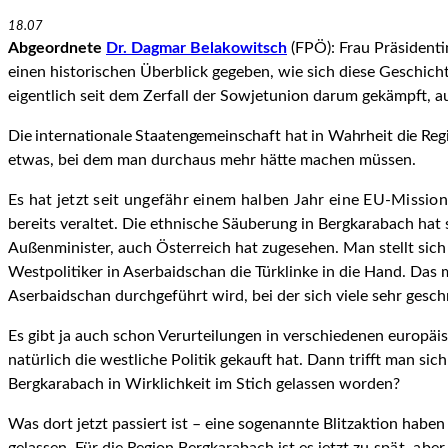
18.07
Abgeordnete
Dr. Dagmar Belakowitsch
(FPÖ): Frau Präsidenti
einen historischen Überblick gegeben, wie sich diese Geschicht
eigentlich seit dem Zerfall der Sowjetunion darum gekämpft, a
Die internationale Staatengemeinschaft hat in Wahrheit die Re
etwas, bei dem man durchaus mehr hätte machen müssen.
Es hat jetzt seit ungefähr einem halben Jahr eine EU-Mission
bereits veraltet. Die ethnische Säuberung in Bergkarabach hat
Außenminister, auch Österreich hat zugesehen. Man stellt sic
Westpolitiker in Aserbaidschan die Türklinke in die Hand. Das 
Aserbaidschan durchgeführt wird, bei der sich viele sehr gesc
Es gibt ja auch schon Verurteilungen in verschiedenen europäi
natürlich die westliche Politik gekauft hat. Dann trifft man s
Bergkarabach in Wirklichkeit im Stich gelassen worden?
Was dort jetzt passiert ist – eine sogenannte Blitzaktion habe