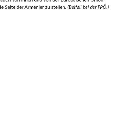
 auch
von Ihnen und von der Europäischen Union,
ie Seite der Armenier zu stellen.
(Beifall bei der FPÖ.)