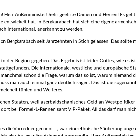
n! Herr Außenminister! Sehr geehrte Damen und Herren! Es geht
e entwickelt hat. In Bergkarabach hat sich eine
eigene armenisch
uch international, anerkannt zu werden.
gion Bergkarabach
seit Jahrzehnten in Stich gelassen. Das sollte
 in der Region
gegeben. Das Ergebnis ist leider Gottes, wie es is
 stattgefunden. Die internationale, westliche und europäische S
h manchmal schon die Frage, warum das so ist, warum niemand d
muss man auch einmal ganz deutlich sagen. Das ist die sogenannt
hmeichelt fühlen und Weiteres.
schen Staaten,
weil aserbaidschanisches Geld an Westpolitiker g
ich dort bei Formel-1-Rennen samt VIP-Paket. All das darf man ni
n es die Vorredner
genannt –, war eine ethnische Säuberung unge