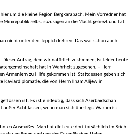
 hier um die kleine Region Bergkarabach. Mein Vorredner hat
e Minirepublik selbst sozusagen an die Macht gehievt und hat
 man nicht unter den Teppich kehren. Das war schon auch
t. Dieser Antrag, dem wir natürlich zustimmen, ist leider heute
taatengemeinschaft hat in Wahrheit zugesehen. – Herr
en Armeniern zu Hilfe gekommen ist. Stattdessen geben sich
e Kaviardiplomatie, die von Herrn Ilham Alijew in
eflossen ist. Es ist eindeutig,
dass sich Aserbaidschan
cht außer Acht lassen, wenn man sich überlegt: Warum ist
ahnten Ausmaßes. Man hat die
Leute dort tatsächlich im Stich