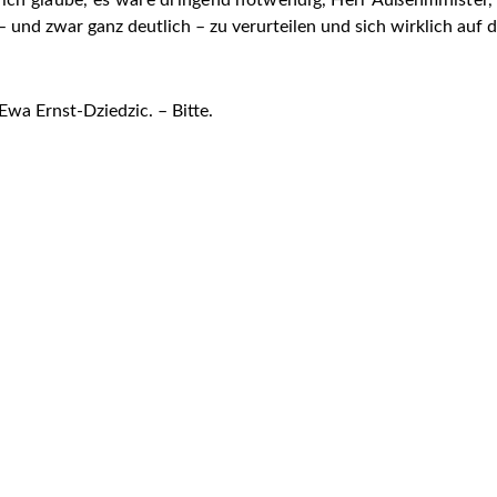
r ich glaube, es wäre dringend notwendig, Herr Außenminister,
 und zwar ganz deutlich – zu verurteilen und sich wirklich auf d
wa Ernst-Dziedzic. – Bitte.