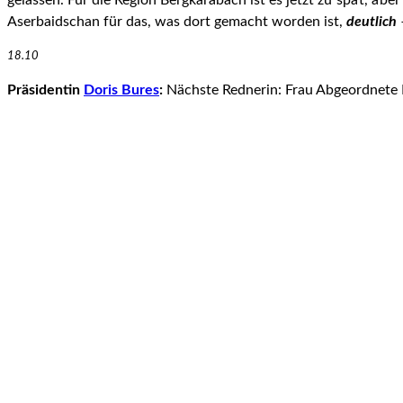
gelassen. Für die Region Bergkarabach ist es jetzt
zu spät, abe
Aserbaidschan für das, was dort gemacht worden ist,
deutlich
–
18.10
Präsidentin
Doris Bures
:
Nächste Rednerin: Frau Abgeordnete E