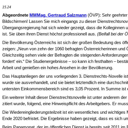
15.24
Abgeordnete
MMMag. Gertraud Salzmann
(ÖVP): Sehr geehrter 
Bildschirmen!
Lassen Sie mich eingangs zu dieser Dienstrechtsnovell
Übergangsregierung hat sich wieder gezeigt, dass die Kolleginnen und 
ist. Sie üben ihren Dienst höchst professionell aus.
(Beifall bei der 
Die Bevölkerung Österreichs ist sich der großen Bedeutung des öff
zeigen: „Neun von zehn der 1060 befragten Österrei­cherinnen und Ö
Gleichzeitig sehen viele der Befragten die steigenden Anforderunge
fordert‘ ein.“ Die Studienergebnisse – so kann ich festhalten – bestä
Arbeit und genießen ein hohes Ansehen in der Bevölke­rung.
Das Hauptanliegen der uns vorliegenden 3. Dienstrechts-Novelle is
wurde sie ausverhandelt, und sie bietet letztendlich eine durchsch
untersten Einkommens­bereich sind es 3,05 Prozent. In Summe ist
Ein weiterer Inhalt dieser Dienstrechtsnovelle ist unter anderem der
zitiert wurde, folgend, eine Hinweispflicht des Ar­beitgebers. Er 
Die Wiedereingliederungsteilzeit ist ein wesentliches und wichtiges
Ende 2020 befristet. Die Ergebnisse haben gezeigt, dass es sich um
Beim Papamonat, der im öffentlichen Dienst ja bereits seit 2011 i