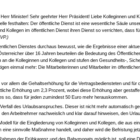
Herr Minister! Sehr geehrter Herr Präsident! Liebe
Kolleginnen und K
e festhalten: Der öffentliche Dienst ist eine wesentliche Säule un­se
Kollegen im öffentlichen Dienst ihren Dienst so verrichten, dass für S
ÖVP.)
entlichen Dienstes durchaus bewusst, wie die Ergebnisse einer aktu
sterreicher über 16 Jahren beurteilen die Bedeutung des Öffentlichen
n an die Kolleginnen und Kollegen und stufen den Gesundheits-, Sicher
tigen einmal mehr: Die Mitarbeiterinnen und Mitarbeiter im öffentliche
t vor allem die Ge­haltserhöhung für die Vertragsbediensteten und 
nittliche Erhöhung um 2,3 Prozent, wobei diese Erhöhung aber gestaff
 es so, dass für jeden zumindest 50 Euro mehr herauskommen.
 Verfall des Ur­laubsanspruches. Dieser ist nicht mehr automatisch ge
muss den Arbeitnehmer nachweislich und klar darauf hinweisen, den Ur
 Modell für die Ein­gliederung von Kolleginnen und Kollegen, die aus
 eine sinnvolle Maßnahme handelt, und daher wird die Befristung jetzt
m Rahmen der Früh­karenz und des Babymonats möglich ist, soll eine 