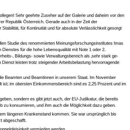
ollegen
! Sehr geehrte Zuseher auf der Galerie und daheim vor den
rer Republik Österreich. Gerade auch in der Zeit der
tabilität, für Kontinuität und für absolute Verlässlichkeit gesorgt
ellen Studie des renommierten Mei­nungsforschungsinstitutes Imas
 Dienstes für die hohe Lebensqualität mit Note 1 oder 2.
heits-, Bildungs- sowie Verwaltungsbereich als ‚sehr stark ge­
n Dienst leisten trotz steigender Ar­beitsbelastung hervorragende
für die Beamten und Beamtinnen in unserem Staat. Im November
elt ist; im obersten Einkommensbereich sind es 2,25 Prozent und im
geben, sondern es gibt jetzt auch, der EU-Judikatur, die bereits
laub zu konsumieren, und ihm auch die Möglichkeit dazu geben.
 einem längeren Krankenstand kom­men. Sie war ursprünglich bis
 ab­geschafft.
Doppelgleisigkeit vermieden werden.