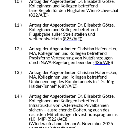
10.)
Antrag der Abgeordneten Dr. Elisabeth Götze,
Kolleginnen und Kollegen betreffend
faire Regeln für den Flughafen Wien-Schwechat
(822/A(E))
11.)
Antrag der Abgeordneten Dr. Elisabeth Götze,
Kolleginnen und Kollegen betreffend
Flugabgabe außer Streit stellen und
weiterentwickeln
(825/A(E))
12.)
Antrag der Abgeordneten Christian Hafenecker,
MA, Kolleginnen und Kollegen betreffend
Praxisferne Verteuerung von Nutzfahrzeugen
durch NoVA-Regelungen beenden
(436/A(E))
13.)
Antrag der Abgeordneten Christian Hafenecker,
MA, Kolleginnen und Kollegen betreffend
Umbenennung des Koralmtunnels in "Dr.-Jörg-
Haider-Tunnel"
(689/A(E))
14.)
Antrag der Abgeordneten Dr. Elisabeth Götze,
Kolleginnen und Kollegen betreffend
Infrastruktur von Österreichs Privatbahnen
sichern – ausreichende Dotierung auch des
nächsten Mittelfristigen Investitionsprogramms
(10. MIP)
(522/A(E))
(Wiederaufnahme der am 6. November 2025