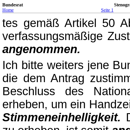
Bundesrat
Stenogr
Home
Seite 1
tes gemäß Artikel 50 A
verfassungsmäßige Zusti
angenommen.
Ich bitte weiters jene B
die dem Antrag zustim
Beschluss des Nation
erheben, um ein Handzeic
Stimmeneinhelligkeit.
D