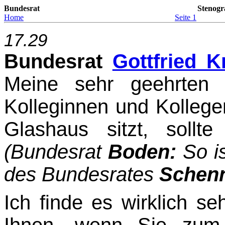
Bundesrat
Stenogr
Home
Seite 1
17.29
Bundesrat
Gottfried K
Meine sehr geehrten
Kolleginnen und Kollege
Glashaus sitzt, sollt
(Bundesrat
Boden:
So i
des Bundesrates
Schen
Ich finde es wirklich s
Ihnen, wenn Sie zum 