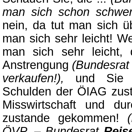
man sich schon schwer
nein, da tut man sich ü
man sich sehr leicht! W
man sich sehr leicht
Anstrengung
(Bundesra
verkaufen!),
und Sie w
Schulden der ÖIAG zus
Miss­wirtschaft und du
zustande gekommen!
ÖVP. – Bundesrat
Reis