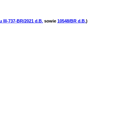
u III-737-BR/2021 d.B.
sowie
10548/BR d.B.
)