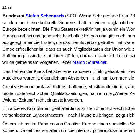
11.33
Bundesrat
Stefan Schennach
(SPÖ, Wien): Sehr geehrte Frau Präs
sondern auch eine kulturelle Gemeinschaft mit einem un­
glaubliche
Europe bezeichnen. Die Frau Staatssekretärin hat ja vorhin ein Wo
Europa und bei uns geschieht, beinhaltet: Es gab und gibt noch imme
ausgelegt, aber die Ersten, die das Berufsverbot getroffen hat, war
Umso erfreulicher ist, dass es auch Mitgliedstaaten der Union wie zu
Aufführungen wieder stattfinden dürfen; daraus ergab sich kein e
wir da gemeinsam vorgehen, lieber
Marco Schreuder
.
Das Fehlen der Kinos hat aber einen anderen Effekt gehabt: ein Re
Autokinos waren ja eigentlich am Absterben – und nun kommen sie
Creative Europe umfasst Kulturschaffende, Musikproduktionen, abe
besten österreichischen Qualitätszeitungen, nämlich die „Wiener Zei
„Wiener Zeitung“ nicht ein­gestellt werden.
Ein anderes Kompliment geht allerdings an den öffentlich-rechtliche
verschiedenen Landestheatern – nach Hause zu bringen, zeigt sich, w
Österreich hat im Rahmen von Creative Europe einen speziellen Schw
können. Da geht es vor allem um die interdisziplinäre Zusammenarb