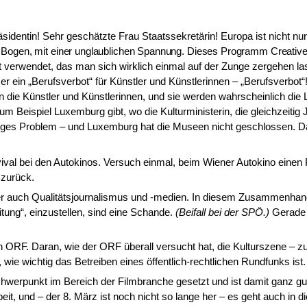
identin! Sehr ge­schätzte Frau Staatssekretärin! Europa ist nicht nu
n Bogen, mit einer unglaublichen Spannung. Dieses Programm Creativ
rt verwendet, das man sich wirklich einmal auf der Zunge zergehen 
r ein „Berufsverbot“ für Künstler und Künstlerinnen – „Berufsverbot“
en die Künstler und Künstlerinnen, und sie werden wahrscheinlich die 
m Beispiel Luxemburg gibt, wo die Kulturminis­terin, die gleichzeitig
inziges Problem – und Luxemburg hat die Museen nicht geschlossen. 
vival bei den Autoki­nos. Versuch einmal, beim Wiener Autokino ein
 zurück.
r auch Qualitätsjour­nalismus und -medien. In diesem Zusammenhang 
tung“, einzustellen, sind eine Schande.
(Beifall bei der SPÖ.)
Gerade 
n ORF. Daran, wie der ORF überall versucht hat, die Kulturszene – zu
ie wichtig das Betreiben eines öffentlich-rechtlichen Rundfunks ist.
erpunkt im Be­reich der Filmbranche gesetzt und ist damit ganz gut 
eit, und – der 8. März ist noch nicht so lange her – es geht auch in