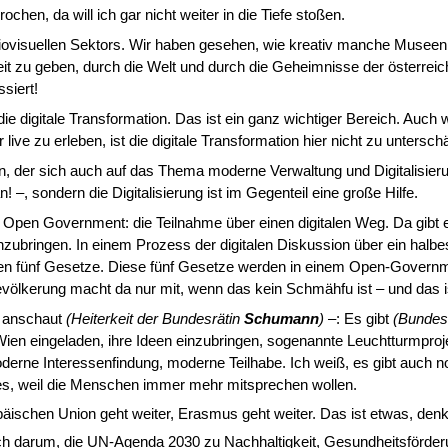
hen, da will ich gar nicht weiter in die Tiefe stoßen.
iovisuellen Sektors. Wir haben gesehen, wie kreativ manche Museen w
keit zu geben, durch die Welt und durch die Geheimnisse der österr
siert!
ie digitale Trans­formation. Das ist ein ganz wichtiger Bereich. Auc
ive zu erleben, ist die digitale Transformation hier nicht zu untersch
nen, der sich auch auf das Thema moderne Verwaltung und Digitalisierun
 sondern die Digitalisierung ist im Gegenteil eine große Hilfe.
pen Government: die Teilnahme über einen digitalen Weg. Da gibt es d
zubringen. In einem Prozess der digitalen Diskussion über ein halbe
den fünf Gesetze. Diese fünf Gesetze werden in einem Open-Govern
lkerung macht da nur mit, wenn das kein Schmähfu ist – und das ist 
 anschaut
(Heiterkeit der Bundesrätin
Schumann
) –
: Es gibt
(Bundes
Wien eingeladen, ihre Ideen einzubringen, sogenannte Leuchtturmproj
erne Interessenfindung, moderne Teilhabe. Ich weiß, es gibt auch no
es, weil die Men­schen immer mehr mitsprechen wollen.
äischen Union geht weiter, Erasmus geht weiter. Das ist etwas, denke i
lich darum, die UN-Agenda 2030 zu Nachhaltigkeit, Gesundheitsförder