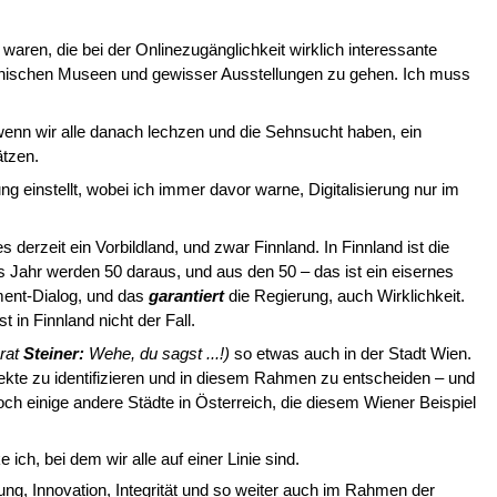
aren, die bei der Onlinezugänglichkeit wirklich interessante
eichischen Museen und gewisser Ausstellungen zu gehen. Ich muss
h wenn wir alle danach lechzen und die Sehnsucht haben, ein
ätzen.
g einstellt, wobei ich immer davor warne, Digitalisierung nur im
erzeit ein Vorbildland, und zwar Finnland. In Finnland ist die
s Jahr werden 50 daraus, und aus den 50 – das ist ein eisernes
ment-Dialog, und das
garantiert
die Regierung, auch Wirklichkeit.
in Finnland nicht der Fall.
rat
Steiner:
Wehe, du sagst ...!)
so et­was auch in der Stadt Wien.
ekte zu identifizieren und in diesem Rahmen zu entscheiden – und
ch einige andere Städte in Österreich, die diesem Wiener Bei­spiel
ch, bei dem wir alle auf einer Linie sind.
ung, Innovation, Integrität und so weiter auch im Rahmen der