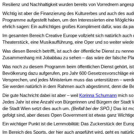
Resilienz und Nachhaltigkeit wurden bereits von Vorrednern angesproc
Wichtig ist aber die Finanzierung des Kulturerbes und auch des aud
Programme aufgestellt haben, um den Interessierten eine Möglich­
ehrlich sagen: Ein aufrichtiges großes Kompliment dafür, was da pas
Im gesamten Bereich Creative Europe vollzieht sich natürlich auch d
Theaterstück, eine Musikaufführung, eine Oper und so weiter wieder l
Was diesen Bereich betrifft, ist auch der öffentliche Dienst zu nen
Zusammenhang mit Jobabbau zu sehen – das wäre der falsche Plan! –,
Was noch zu diesem Programm beim öffentlichen Dienst gehört, ist O
Bevölkerung dazu aufgerufen, pro Jahr 600 Gesetzesvor­schläge ein
Versprechen, und jedes Mi­nisterium muss das unterstützen – wer
Sie werden natürlich in dem Rahmen auch abgestimmt, denn die Bevö
Die gute Nachricht dabei ist aber – weil
Korinna Schumann
mich so
Jedes Jahr ist eine Anzahl von Bürgerinnen und Bürgern der Stadt 
die Stadt Wien setzt dies auch um.
(Beifall bei der SPÖ.)
Das ist mod
gefolgt sind, aber dieses Open Government ist etwas ganz Wichtig
Ein wichtiger Punkt ist die Lernmobilität: Das Zuckerstück der Europ
Im Bereich des Sports, der hier auch angeführt wird, geht es natür