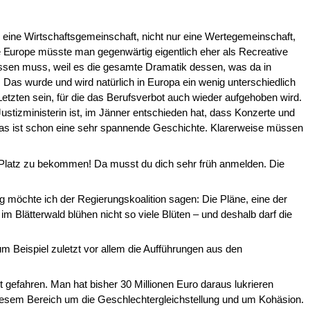
r eine Wirtschaftsgemeinschaft, nicht nur eine Wertegemeinschaft,
e Europe
müsste man gegenwärtig eigentlich eher als Recreative
lassen muss, weil es die gesamte Dramatik dessen, was da in
! Das wurde und wird natürlich in Europa ein wenig unterschiedlich
Letzten sein, für die das Berufsverbot auch wieder aufgehoben wird.
 Justizministerin ist, im Jänner entschieden hat, dass Konzerte und
Das ist schon eine sehr spannende Ge­schichte. Klarerweise müssen
en Platz zu bekommen! Da musst du dich sehr früh anmelden. Die
möchte ich der Regierungskoalition sagen: Die Pläne, eine der
im Blät­terwald blühen nicht so viele Blüten – und deshalb darf die
m Beispiel zuletzt vor allem die Auf­führungen aus den
gefahren. Man hat bisher 30 Mil­lionen Euro daraus lukrieren
 diesem Bereich um die Geschlechtergleichstellung und um Kohäsion.