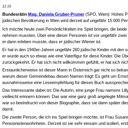
12.10
Bundesrätin
Mag. Daniela Gruber-Pruner
(SPÖ, Wien): Hohes Prä
jüdischen Bevölkerung in Wien wird derzeit auf ungefähr 15 000 Per
Ich möchte heute zwei Persönlichkeiten ins Spiel bringen, die beide 
nehmen mussten. Über eine dieser Personen ist vor ungefähr zwei 
er dann erleben musste, dass er jüdi­scher Wiener ist.
Er hat in den 1940er-Jahren ungefähr 260 jüdische Kinder mit den 
er wurde auch so etwas wie eine Vaterfigur für diese Kinder. Die Übe
zurückgekehrt. Er hat sich nicht will­kommen gefühlt, er hat sich ni
Erstaunlicherweise ist dieser Mann in Österreich gar nicht so beka
warum dieser Gemeindebau diesen Namen trägt: Es geht um Ernst P
ausnahmsweise eine Leseempfehlung für dieses Buch ausspreche
Das Interessante dabei ist: Die Autorin, eine junge Frau namens Lill
vielleicht erinnern können: Das war eine ganz groß ange­legte Mit
war so beeindruckt von dieser Biographie, dass sie dann später di
damit.
Die zweite Person, die ich ins Spiel bringen möchte, ist Frau Susann
Pensionistenwohnheim. Derzeit ist sie sehr einsam und isoliert, er