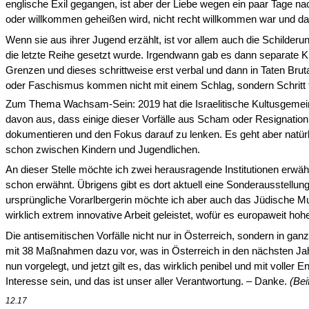
englische Exil gegangen, ist aber der Liebe wegen ein paar Tage n
oder willkom­men geheißen wird, nicht recht willkommen war und da
Wenn sie aus ihrer Jugend erzählt, ist vor allem auch die Schilderun
die letzte Reihe gesetzt wurde. Irgendwann gab es dann separate 
Grenzen und dieses schrittweise erst verbal und dann in Taten Bru
oder Faschismus kommen nicht mit einem Schlag, sondern Schritt 
Zum Thema Wachsam-Sein: 2019 hat die Israelitische Kultusgemeinde
davon aus, dass einige dieser Vorfälle aus Scham oder Resig­nati
dokumentieren und den Fokus darauf zu lenken. Es geht aber natür
schon zwischen Kindern und Jugendlichen.
An dieser Stelle möchte ich zwei herausragende Institutionen erwähne
schon erwähnt. Übrigens gibt es dort aktuell eine Sonder­ausstellun
ursprüngliche Vorarlbergerin möchte ich aber auch das Jüdische M
wirklich extrem innovative Arbeit geleistet, wofür es europaweit ho
Die antisemitischen Vorfälle nicht nur in Österreich, sondern in g
mit 38 Maßnahmen dazu vor, was in Österreich in den nächsten Jahr
nun vorgelegt, und jetzt gilt es, das wirklich penibel und mit voll
Interesse sein, und das ist unser aller Verantwortung. – Danke.
(Bei
12.17