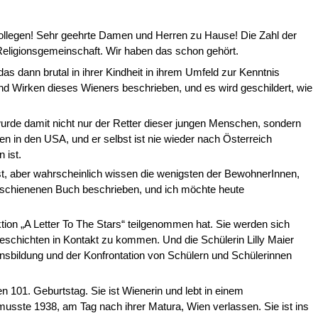
ollegen! Sehr geehrte Damen und Herren zu Hause! Die Zahl der
Reli­gionsgemeinschaft. Wir haben das schon gehört.
das dann brutal in ihrer Kindheit in ihrem Umfeld zur Kenntnis
d Wirken dieses Wieners beschrieben, und es wird geschildert, wie
wurde damit nicht nur der Retter dieser jungen Menschen, sondern
ben in den USA, und er selbst ist nie wieder nach Österreich
 ist.
st, aber wahrscheinlich wissen die we­nigsten der BewohnerInnen,
schiene­nen Buch beschrieben, und ich möchte heute
ktion „A Letter To The Stars“ teilge­nommen hat. Sie werden sich
e­schichten in Kontakt zu kommen. Und die Schülerin Lilly Maier
sbildung und der Konfrontation von Schülern und Schülerinnen
en 101. Geburtstag. Sie ist Wienerin und lebt in einem
musste 1938, am Tag nach ihrer Matura, Wien verlassen. Sie ist ins