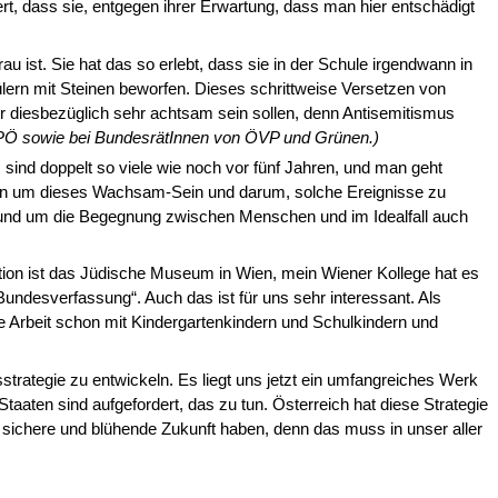
t, dass sie, entgegen ihrer Erwartung, dass man hier entschädigt
u ist. Sie hat das so erlebt, dass sie in der Schule irgendwann in
lern mit Steinen beworfen. Dieses schrittweise Versetzen von
ir diesbezüglich sehr achtsam sein sollen, denn Antisemitismus
 SPÖ sowie bei BundesrätInnen von ÖVP und Grünen.)
sind doppelt so viele wie noch vor fünf Jahren, und man geht
eben um dieses Wachsam-Sein und darum, solche Ereignisse zu
n und um die Begegnung zwischen Menschen und im Idealfall auch
itution ist das Jüdische Museum in Wien, mein Wiener Kollege hat es
undes­verfassung“. Auch das ist für uns sehr interessant. Als
 Arbeit schon mit Kindergartenkindern und Schulkindern und
strategie zu entwickeln. Es liegt uns jetzt ein umfangreiches Werk
­ten sind aufgefordert, das zu tun. Österreich hat diese Strategie
ne sichere und blühende Zukunft haben, denn das muss in unser aller