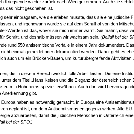
ach Kriegsende wieder zurück nach Wien gekommen. Auch sie schilder
ss das nicht geschehen ist.
g sehr einprägsam, wie sie erleben musste, dass sie eine jüdische Fra
Klassen, und irgendwann wurde sie auf dem Schulhof von den Mitschü
taler-Werden ist das, wovor sie mich immer warnt. Sie mahnt, dass w
für Schritt, und deshalb müssen wir wachsam sein.
(Beifall bei der
 rund 550 antise­mitische Vorfälle in einem Jahr dokumentiert. Das 
on nicht einmal gemeldet oder dokumentiert werden. Daher geht es 
lich auch um ein Brücken-Bauen, um kulturübergreifende Aktivitäte
n, die in diesem Bereich wirklich tolle Arbeit leisten: Die eine Inst
g unter dem Titel „Hans Kelsen und die Eleganz der österreichischen B
useum in Hohenems speziell erwähnen. Auch dort wird hervorragende
he Anerkennung gibt.
anz Europa haben es notwendig gemacht, in Europa eine Antisemitismus
en geplant ist, um dem Antisemitismus entgegenzuwirken. Alle EU-Staa
er Energie abzuarbeiten, damit die jüdischen Menschen in Österreich ei
fall bei der SPÖ.)