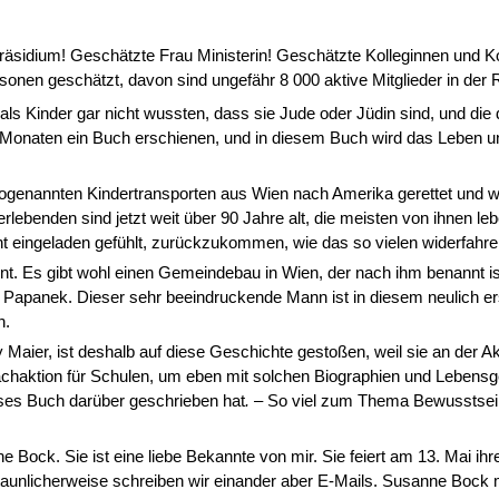
sidium! Geschätzte Frau Ministerin! Geschätzte Kolleginnen und K
sonen geschätzt, davon sind ungefähr 8 000 aktive Mitglieder in der 
als Kinder gar nicht wussten, dass sie Jude oder Jüdin sind, und die 
Monaten ein Buch erschienen, und in diesem Buch wird das Leben un
sogenannten Kinder­transporten aus Wien nach Amerika gerettet und 
rlebenden sind jetzt weit über 90 Jahre alt, die meisten von ihnen le
cht eingeladen gefühlt, zurückzukommen, wie das so vie­len widerfahren
nnt. Es gibt wohl einen Gemeindebau in Wien, der nach ihm benannt i
apanek. Dieser sehr beeindruckende Mann ist in diesem neulich er
n.
y Maier, ist deshalb auf diese Geschichte gestoßen, weil sie an der A
machaktion für Schulen, um eben mit solchen Biographien und Lebensg
eses Buch darüber geschrieben hat
.
–
S
o viel zum Thema Bewusstsein
e Bock. Sie ist eine liebe Bekannte von mir. Sie feiert am 13. Mai ihr
staunli­cherweise schreiben wir einander aber E-Mails. Susanne Bock 