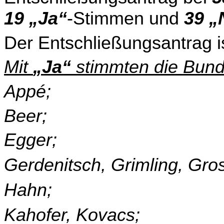
19 „Ja“
-Stimmen und
39 „
Der Entschließungsantrag i
Mit
„Ja“
stimmten die Bund
Appé;
Beer;
Egger;
Gerdenitsch, Grimling, Gr
Hahn;
Kahofer, Kovacs;