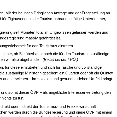
 Mit der heutigen Dringlichen Anfra­ge und der Fragestellung an
nd für Zigtausende in der Tourismusbranche tätige Unternehmer,
egierung seit Monaten total im Ungewis­sen gelassen werden und
desregie­rung massiv gefährdet ist.
ngssicherheit für den Tourismus ein­treten.
z sicher, ob Sie überhaupt noch die für den Tourismus zuständige
ten wir also abgehandelt.
(Beifall bei der FPÖ.)
, für diese einzutreten und sich für rasche und vollständige
zuständige Ministerin gesehen: ein Quartett oder oft ein Quintett,
s auch erwiesen – im sozialen und gesundheitlichen Umfeld bringt
 und somit dieser ÖVP – als angebliche Interessenvertretung den
 nichts zu tun.
direkt oder indirekt der Tourismus- und Freizeitwirtschaft
enschen werden durch die Bundesregierung und diese ÖVP mit einem