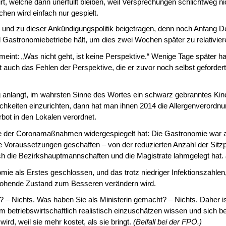
rt, welche dann unerfüllt bleiben, weil Versprechungen schlichtweg n
hen wird einfach nur gespielt.
 und zu dieser An­kündigungspolitik beigetragen, denn noch Anfang 
d Gastronomiebetriebe hält, um dies zwei Wochen später zu relativier
t: „Was nicht geht, ist keine Perspektive.“ Wenige Tage später hat 
it auch das Fehlen der Perspektive, die er zuvor noch selbst geforder
 anlangt, im wahrs­ten Sinne des Wortes ein schwarz gebranntes Kin
lichkeiten einzurichten, dann hat man ihnen 2014 die Allergenverordn
bot in den Lokalen verordnet.
ge der Coronamaßnah­men widergespiegelt hat: Die Gastronomie war 
 Voraussetzungen geschaffen – von der reduzierten Anzahl der Sitzp
lich die Bezirkshauptmannschaften und die Magis­trate lahmgelegt hat.
ie als Erstes ge­schlossen, und das trotz niedriger Infektionszahlen
drohende Zustand zum Besseren verändern wird.
– Nichts. Was ha­ben Sie als Ministerin gemacht? – Nichts. Daher is
m betriebswirtschaftlich realistisch einzuschätzen wissen und sich 
wird, weil sie mehr kostet, als sie bringt.
(Beifall bei der FPÖ.)