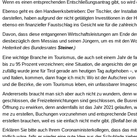
Wenn es einen entspre­chenden Entschließungsantrag gibt, so wird 
Ebenso geht es den Handwerksbetrieben: Der Tischler, der Installat
darstellen, haben aufgrund der nicht getätigten Investitionen in d
ebenso ein finanzieller Faustschlag ins Gesicht wie für die zahlreich
Davon, dass diese entgangenen Wirtschaftsleistungen am Ende des T
diesbezüglich dem Messias und seinen Jüngern, um es mit den Wort
Heiterkeit des Bundesrates
Steiner.
)
Eine wichtige Branche im Tourismus, die auch seit einem Jahr de 
bis zu 95 Prozent verzeichnen; eine Situation, die angesichts de
zufällig wurde jene für Tirol gerade am heutigen Tag aufgehoben –,
und Italien, kommen, dann frage ich mich: Wo ist der Aufschrei von 
und die Bezirke, die vom Tourismus leben, ein unfassbarer Imagesc
Andererseits braucht man sich aber auch nicht zu wundern, denn w
geschlossen, die Freizeiteinrichtungen sind geschlossen, die Busrei
Öffnung zu erwirken, denn andernfalls ist das Jahr 2021 gelaufen,
me zu erstellen, Buchungen vorzunehmen und entsprechende Destin
erstellen brauchen, weil es sie einfach nicht mehr gibt.
(Beifall bei 
Erklären Sie bitte auch Ihrem Coronaministerkollegen, dass das mi
tödlich wäre, falls er wieder eine gute Idee aus der Schub­lade zie