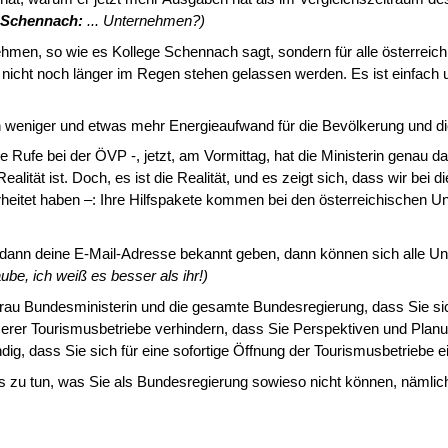
Schennach:
... Unternehmen?)
ernehmen, so wie es Kollege Schennach sagt, sondern für alle österr
r nicht noch länger im Regen stehen gelassen werden. Es ist einfach
en weniger und etwas mehr Energieaufwand für die Bevölkerung und di
ine Rufe bei der ÖVP ‑, jetzt, am Vormittag, hat die Ministerin genau 
alität ist. Doch, es ist die Realität, und es zeigt sich, dass wir bei
rheitet haben –: Ihre Hilfspakete kommen bei den öster­reichischen U
dann deine E-Mail-Adresse bekannt geben, dann können sich alle Unt
ube, ich weiß es besser als ihr!
)
rau Bundesministerin und die gesamte Bundesregierung, dass Sie sic
­rer Tourismusbetriebe verhindern, dass Sie Perspektiven und Planung
ig, dass Sie sich für eine sofortige Öffnung der Tourismus­betriebe e
zu tun, was Sie als Bundesregierung sowieso nicht können, nämlich e