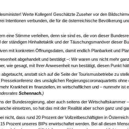
sminister! Werte Kollegen! Geschätzte Zuseher vor den Bildschirmen!
drei Intentionen verbunden, die für die österreichische Bevölkerung u
rn eine Stimme ver­leihen, denn sie sind es, die von dieser Bundesr
d der ständigen Hinhaltetaktik und der Täuschungsmanöver dieser Bun
en mit konkreten Öffnungsdaten, damit endlich Planbarkeit und Planu
esenheit abgehan­delt und bestätigt –: Wir waren uns nicht mehr gan
er, wie gesagt, mit Ihrer Anwesenheit nun bestätigt, diesen Punkt hät
getaucht, anstatt sich auf die Seite der Tourismusbetriebe zu stellen
ressekonferenz des unsäglichen Regierungscoronaquartetts ohne die 
ehr Krankheit im finanziellen, im wirtschaftlichen und –
nunmehr ist e
undesrates
Schennach.
)
ns der Bundesregie­rung, aber auch seitens der Wirtschaftskammer –
anche einsetzen, so hat das mit der Realität aber schon ganz und gar
 nicht, dass rund 20 Prozent der Vollzeitbeschäftigten in Österreich 
nd 15 Prozent unseres BIPs erwirtschaftet werden. Bei all diesen M