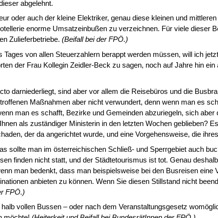
dieser abgelehnt.
eur oder auch der kleine Elektriker, genau diese kleinen und mittler
er Hotellerie enorme Umsatzeinbußen zu verzeichnen. Für viele diese
en Zulieferbetriebe.
(Beifall bei der FPÖ.)
ages von allen Steuerzahlern berappt werden müssen, will ich jetzt 
en der Frau Kollegin Zeidler-Beck zu sagen, noch auf Jahre hin ein
facto darniederliegt, sind aber vor allem die Reisebüros und die Bu
r getroffenen Maßnahmen aber nicht verwundert, denn wenn man es sc
 wenn man es schafft, Bezirke und Gemeinden abzurie­geln, sich aber
Ihnen als zuständiger Ministerin in den letzten Wochen geblieben? Es
haden, der da angerichtet wurde, und eine Vorgehensweise, die ihre
as sollte man im österreichischen Schließ- und Sperrgebiet auch bu
sen finden nicht statt, und der Städtetourismus ist tot. Genau deshal
 wenn man bedenkt, dass man beispielsweise bei den Busreisen eine 
ationen anbieten zu können. Wenn Sie diesen Stillstand nicht bee
der FPÖ.)
t halb vollen Bussen – oder nach dem Veranstaltungsgesetz womöglich
hen möchte!
(Heiterkeit und Beifall bei BundesrätInnen der FPÖ.)