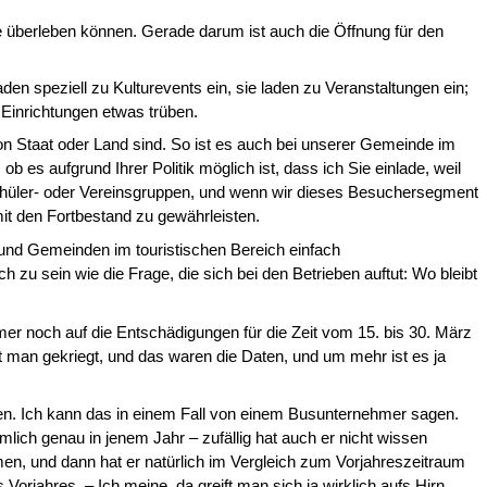
te überleben können. Gerade darum ist auch die Öffnung für den
en speziell zu Kulturevents ein, sie laden zu Veranstaltungen ein;
Einrich­tungen etwas trüben.
 von Staat oder Land sind. So ist es auch bei unserer Gemeinde im
es aufgrund Ihrer Politik möglich ist, dass ich Sie einlade, weil
chüler- oder Vereinsgruppen, und wenn wir dieses Besucherseg­ment
t den Fortbestand zu gewähr­leisten.
e und Gemeinden im touristischen Be­reich einfach
 zu sein wie die Frage, die sich bei den Betrieben auftut: Wo bleibt
mmer noch auf die Entschädigungen für die Zeit vom 15. bis 30. März
man ge­kriegt, und das waren die Daten, und um mehr ist es ja
en. Ich kann das in einem Fall von einem Busunternehmer sagen.
ich genau in jenem Jahr – zufällig hat auch er nicht wissen
en, und dann hat er natürlich im Vergleich zum Vorjahreszeitraum
orjahres. – Ich meine, da greift man sich ja wirklich aufs Hirn.