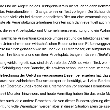
me und die Abgel­tung des Trinkgeldausfalls nichts, denn dann kom
s Feierabendbier im Gastgarten einen Test vorlegen. Der Schutz der G
sich vielleicht bei diesem abendlichen Bier um eine Veranstaltung na
e als Veranstal­tungsteilnehmer könnten sich dann eventuell auch n
e, die eine Arbeits­platz- und Unternehmensvernichtung und ein Wahn
man sämtliche Präven­tionskonzepte umgesetzt und die Infektionszahlen
en Unternehmen den wirtschaftlichen Boden unter den Füßen weggezo
nso im Stich gelassen wie die über 72 000 Mitarbeiter, die aufgrund 
h um ihre Existenz und um ihren Arbeits­platz bangen müssen.
(Beifall
 wirklich greift, das sind die Anrufe des AMS, so wie in Tirol, wo 
ige Schädigung einer Branche, die sowieso schon unter einem immense
dellrechnung der OeNB im vergangenen Dezember ergeben hat, dass b
wie von zahlreichen Tourismusexperten bestätigt, weil viele Betrieb
eser Überbrückungskredite die Unterneh­men vor enorme Herausford
n seit Monaten hinwei­sen, und heute Vormittag haben Sie das erste Mal
er auch viele an­dere Branchen, die von dieser Bundesregierung die
t und volle Warenlager, werden aber in dieser Situation allein gela