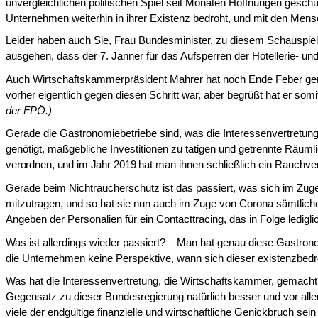
unvergleichlichen politischen Spiel seit Monaten Hoffnungen geschü
Unternehmen wei­terhin in ihrer Existenz bedroht, und mit den Mensc
Leider haben auch Sie, Frau Bundesminister, zu diesem Schauspiel
ausgehen, dass der 7. Jänner für das Aufsperren der Hotellerie- un
Auch Wirtschaftskammerpräsident Mahrer hat noch Ende Feber gemein
vorher eigentlich gegen diesen Schritt war, aber begrüßt hat er som
der FPÖ.)
Gerade die Gastronomiebetriebe sind, was die Interessenvertretung
genötigt, maßgebliche Investitionen zu tätigen und ge­trennte Räum
verordnen, und im Jahr 2019
hat man ihnen schließlich ein Rauchver
Gerade beim Nichtraucherschutz ist das passiert, was sich im Zu
mitzutragen, und so hat sie nun auch im Zuge von Corona sämtliche
Angeben der Personalien für ein Contacttracing, das in Folge ledig
Was ist allerdings wieder passiert? – Man hat genau diese Gastronom
die Unternehmen keine Perspektive, wann sich dieser existenzbe
Was hat die Interessenvertretung, die Wirtschaftskammer, gemacht? 
Gegensatz zu dieser Bundesregierung natürlich besser und vor alle
viele der endgültige finanzielle und wirt­schaftliche Genickbruch sein 