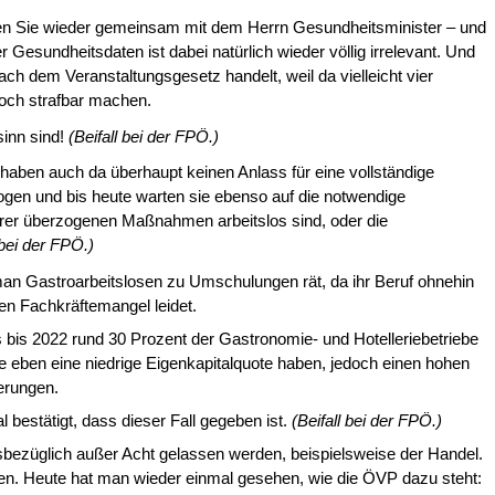
men Sie wieder gemeinsam mit dem Herrn Gesundheitsminister – und
e­sundheitsdaten ist dabei natürlich wieder völlig irrelevant. Und
ch dem Veranstaltungsgesetz handelt, weil da vielleicht vier
och strafbar machen.
sinn sind!
(Beifall bei der FPÖ.)
 haben auch da überhaupt keinen Anlass für eine vollständige
gen und bis heute warten sie ebenso auf die notwendige
Ihrer überzogenen Maßnahmen arbeitslos sind, oder die
 bei der FPÖ.)
man Gastroarbeitslosen zu Umschu­lungen rät, da ihr Beruf ohnehin
n Fach­kräftemangel leidet.
is 2022 rund 30 Prozent der Gastronomie- und Hotelleriebetriebe
e eben eine niedrige Eigenkapitalquote haben, jedoch einen hohen
erungen.
 bestätigt, dass dieser Fall gegeben ist.
(Beifall bei der FPÖ.)
sbezüglich außer Acht gelassen werden, beispielsweise der Handel.
ssen. Heute hat man wieder einmal gesehen, wie die ÖVP dazu steht: