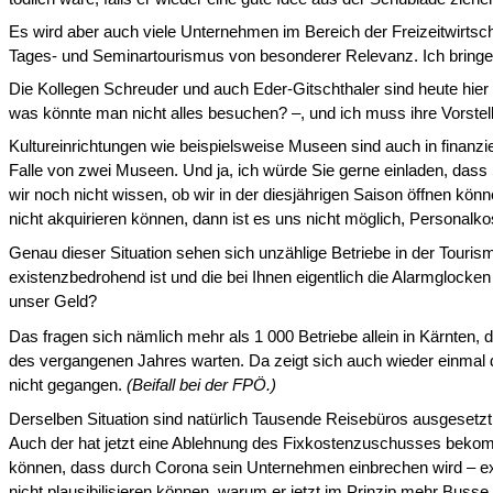
Es wird aber auch viele Unternehmen im Bereich der Freizeitwirtsch
Tages- und Seminartourismus von besonderer Relevanz. Ich bringe
Die Kollegen Schreuder und auch Eder-Gitschthaler sind heute hier –
was könnte man nicht alles besuchen? –, und ich muss ihre Vorstellu
Kultureinrichtungen wie beispielsweise Museen sind auch in finanzie
Falle von zwei Museen. Und ja, ich würde Sie gerne einladen, dass S
wir noch nicht wissen, ob wir in der diesjährigen Saison öffnen 
nicht akquirieren können, dann ist es uns nicht möglich, Personal
Genau dieser Situation sehen sich unzählige Betriebe in der Tourismu
existenzbedrohend ist und die bei Ihnen eigentlich die Alarmglocken
unser Geld?
Das fragen sich nämlich mehr als 1
000 Betriebe allein in Kärnten, 
des vergangenen Jahres warten. Da zeigt sich auch wieder einmal di
nicht gegangen.
(Beifall bei der FPÖ.)
Derselben Situation sind natürlich Tausende Reisebüros ausgesetz
Auch der hat jetzt eine Ablehnung des Fixkostenzuschusses bekomme
können, dass durch Corona sein Un­ternehmen einbrechen wird – ex
nicht plausibilisieren können, warum er jetzt im Prinzip mehr Busse