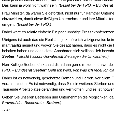
Das kann ja wohl nicht wahr sein!
(Beifall bei der FPÖ. – Bundesrat
Frau Minister, da wären Sie gefordert, nicht nur für Kärntner Unt
einzuwirken, damit diese fleißigen Unternehmer und ihre Mitarbeite
umgeht.
(Beifall bei der FPÖ.)
Dabei wäre es relativ einfach: Ein paar unnötige Pressekonferenz
Übrigens ist auch das die Realität – jetzt höre ich witzigerweise ke
mantraartig negiert und wovon Sie gesagt haben, dass es nicht die Re
behalten haben und dass diese An­nahmen sich vollinhaltlich bewah
Seeber
:
Falsch! Falsch! Unwahrheit! Sie sagen die Unwahrheit!
)
Herr Kollege Seeber, du kannst dich dann gerne melden. Ich werde 
FPÖ. – Bundesrat
Seeber
:
Geh! Ich weiß, von was ich rede! Ich gla
Daher ist es notwendig, geschätzte Damen und Herren, vor allem F
verabschieden. Es ist notwendig, dass Sie ein weiteres Sterben unse
Tausende Arbeitsplätze gefährden und vernichten, und es ist notwend
Geben Sie unseren Betrieben und Unternehmen die Möglichkeit, das 
Bravoruf des Bundesrates
Steiner.
)
17.47