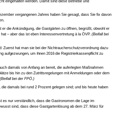
icht eingehalten werden. Damit sind diese Betriebe und
Dezember vergangenen Jahres ha­ben Sie gesagt, dass Sie fix davon
en.
er die Ankündigung, die Gastgärten zu öffnen, begrüßt, obwohl er
t hat – aber das ist eben Interessenvertretung à la ÖVP.
(Beifall bei
d: Zuerst hat man sie bei der Nicht­raucherschutzverordnung dazu
ung
aufgezwungen, um ihnen 2016 die Registrierkassenpflicht zu
auch damals von Anfang an bereit, die auferlegten Maßnahmen
lätze bis hin zu den Zutrittsregelungen mit Anmeldungen oder dem
(Beifall bei der FPÖ.)
, die damals bei rund 2 Prozent gele­gen sind; und bis heute haben
t es nur verständlich, dass die Gastro­nomen die Lage im
bewusst sind, dass diese Gastgartenlösung ab dem 27. März für