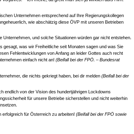
eichischen Unternehmen entsprechend auf Ihre Regierungskollegen
 un­geheuerlich, wie abschätzig diese ÖVP mit unseren Betrieben
e Unternehmen, und solche Situationen würden gar nicht entstehen.
das gesagt, was wir Freiheitliche seit Mona­ten sagen und was Sie
 diesen Fehlent­wicklungen von Anfang an leider Gottes auch recht
nternehmen einfach nicht an!
(Beifall bei der FPÖ. – Bundesrat
ernehmer, die nichts gekriegt haben, bei dir melden
(Beifall bei der
h endlich von der Vision des hundertjäh­rigen Lockdowns
ssicherheit für un­sere Betriebe sicherstellen und nicht weiterhin
insetzen.
rfolgreich für Österreich zu arbeiten!
(Beifall bei der FPÖ
sowie