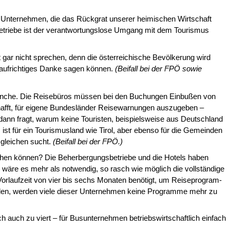
en Unternehmen, die das Rückgrat un­serer heimischen Wirtschaft
r Betriebe ist der verantwortungslose Umgang mit dem Tourismus
gar nicht sprechen, denn die öster­reichische Bevölkerung wird
 aufrichtiges Danke sagen können.
(Beifall bei der FPÖ sowie
sbranche. Die Reisebüros müssen bei den Buchungen Einbußen von
hafft, für ei­gene Bundesländer Reisewarnungen auszugeben –
 dann fragt, warum keine Touristen, beispielsweise aus Deutschland
 ist für ein Tourismusland wie Tirol, aber ebenso für die Gemeinden
sgleichen sucht.
(Beifall bei der FPÖ.)
chen können? Die Beherbergungsbe­triebe und die Hotels haben
b wäre es mehr als notwendig, so rasch wie möglich die vollständige
Vorlaufzeit von vier bis sechs Monaten benötigt, um Reiseprogram­
nden, werden viele dieser Unternehmen keine Programme mehr zu
 auch zu viert – für Busunternehmen betriebswirtschaftlich einfach