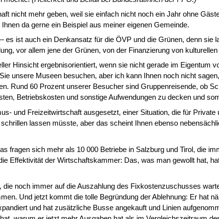
aft nicht mehr geben, weil sie einfach nicht noch ein Jahr ohne Gäs
 Ihnen da gerne ein Beispiel aus meiner eigenen Gemeinde.
 es ist auch ein Denkansatz für die ÖVP und die Grünen, denn sie lad
ng, vor allem jene der Grünen, von der Finanzierung von kulturellen 
ller Hinsicht ergeb­nisorientiert, wenn sie nicht gerade im Eigentum
ie unsere Museen besuchen, aber ich kann Ihnen noch nicht sagen, ob 
können. Rund 60 Prozent unserer Besucher sind Gruppenreisende, ob S
kosten, Betriebs­kosten und sonstige Aufwendungen zu decken und somi
s- und Freizeitwirt­schaft ausgesetzt, einer Situation, die für Privat
 schrillen lassen müsste, aber das scheint Ihnen ebenso nebensächlich
das fragen sich mehr als 10 000 Betriebe in Salzburg und Tirol, die i
e Effektivität der
Wirtschaftskammer: Das, was man gewollt hat, hat 
t, die noch immer auf die Auszahlung des Fixkostenzuschusses wart
n. Und jetzt kommt die tolle Begründung der Ablehnung: Er hat näml
pandiert und hat zusätzliche Busse angekauft und Li­nien aufgenomm
 hat, warum er jetzt mehr Ausgaben hat als im Vergleichszeitraum des V