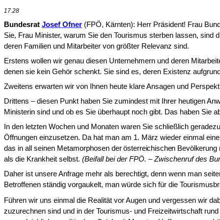
17.28
Bundesrat
Josef Ofner
(FPÖ, Kärnten): Herr Präsident! Frau Bunde
Sie, Frau Minister, warum Sie den Tourismus sterben las­sen, sind 
deren Familien und Mitarbei­ter von größter Relevanz sind.
Erstens wollen wir genau diesen Unternehmern und deren Mitarbeite
denen sie kein Gehör schenkt. Sie sind es, deren Existenz aufgrun
Zweitens erwarten wir von Ihnen heute klare Ansagen und Perspektiv
Drittens – diesen Punkt haben Sie zumindest mit Ihrer heutigen Anw
Ministerin sind und ob es Sie überhaupt noch gibt. Das haben Sie ab
In den letzten Wochen und Monaten waren Sie schließlich geradezu ab
Öffnungen einzusetzen. Da hat man am 1. März wieder einmal eine P
das in all seinen Metamorphosen
der österreichischen Bevölkerung m
als die Krankheit selbst.
(Beifall bei der FPÖ. – Zwischenruf des B
Daher ist unsere Anfrage mehr als berechtigt, denn wenn man seite
Betroffenen ständig vorgaukelt, man würde sich für die Touris­musbr
Führen wir uns einmal die Realität vor Augen und vergessen wir dabei
zuzurechnen sind und in der Tourismus- und Freizeitwirtschaft ru