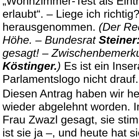
„Wohnzim­mer-Test als Eintr
erlaubt“. – Liege ich richti
herausgenommen.
(Der Re
Höhe. – Bundesrat
Steiner
gesagt! – Zwischenbemerku
Köstinger.
)
Es ist ein Inse
Parlamentslogo nicht drauf.
Diesen Antrag haben wir he
wieder abgelehnt worden. 
Frau Zwazl gesagt, sie sti
ist sie ja –, und heute hat