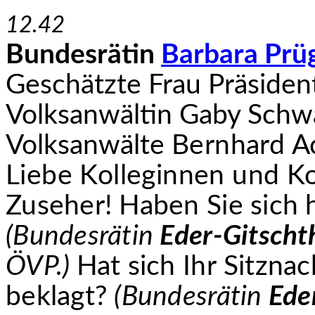
12.42
Bundesrätin
Barbara Prü
Geschätzte
Frau Präsiden
Volksanwältin Gaby Schw
Volksanwälte
Bernhard A
Liebe Kolleginnen und Ko
Zuseher! Haben Sie sich 
(Bundesrätin
Eder-Gitscht
ÖVP.)
Hat sich Ihr
Sitznac
beklagt?
(Bundesrätin
Ede