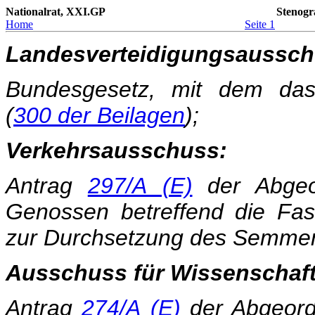
Nationalrat, XXI.GP
Stenogr
Home
Seite 1
Landesverteidigungsaussch
Bundesgesetz, mit dem das
(
300 der Beilagen
);
Verkehrsausschuss:
Antrag
297/A (E)
der Abge
Genossen betreffend die Fas
zur Durchsetzung des Semmeri
Ausschuss für Wissenschaf
Antrag
274/A (E)
der Abgeor