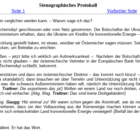
Stenographisches Protokoll
Seite 1
Vorherige Seite
lin verglichen werden kann. – Warum sage ich das?
hernobyl geschlossen oder vom Netz genommen. Der Botschafter der Ukrain
terium erhalten, dass die Ukraine um Kredite für konventionelle Energie – a
klung gestellt haben, ist etwas, worüber wir Österreicher sagen müssen: Seie
icken, um Betriebe zu errichten.
n – jetzt bitte ich wirklich um Aufmerksamkeit –: Nachdem der Botschaft
 nicht glauben – der österreichische Vertreter in der Europäischen Bank für
 Tschernobyl schließt, bekommt.
rstützen und dass ein österreichischer Direktor – das kommt noch hinzu! – a
a skandalös!),
dann brauchen wir über Temelin und Unterstützung gar nicht
, was die schwarze Außenministerin haben will, nämlich die Unterstützung fü
g.
Trattner:
Die exportieren das ja!)
Wollen wir einem Land nur noch drohen, o
ch viel einfacher.
(Abg. Mag.
Trattner:
Das sind keine Drohgebärden!)
bg.
Gaugg:
Hör einmal zu! Wir waren schon gegen die Atomkraft, wie du no
verlieren, dass sie den Vollausstieg aus der Kernenergie machen können u
nem sich entwickelnden Land konventionelle Energie verweigert!
(Beifall bei de
llent. Er hat das Wort.