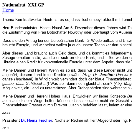
Nationalrat, XXI.GP
Home
Thema Kernkraftwerke. Heute ist es so, dass Tschernobyl aktuell mit Teme
Herr Bundesminister! Hohes Haus! Am 5. Dezember dieses Jahres wird Tsc
die Zustimmung von Frau Botschafter Nowotny oder überhaupt vom Außenminis
Dass sie den Antrag bei der Europäischen Bank für Wiederaufbau und Entwic
braucht Energie, und wir selbst wollen ja auch unsere Techniker dort hinsch
Aber dieses Land braucht auch Geld dazu, und da kommt es folgendermaße
Zusage erhalten hatte, wandte er sich an diese Bank, und – Sie werden es
Ukraine einen Kredit für konventionelle Energie unter dem Aspekt, dass sie
Meine Damen und Herren! Wenn es so ist, dass wir diese Länder nicht unte
angehört, diesem Land keine Kredite gewährt
(Abg. Dr.
Jarolim:
Das ist j
ganze Heuchelei!)
In Wirklichkeit verhindert doch der blaue Finanzminister
glaube, dass Schüssel ...!)
Was soll dann noch glaubhaft sein?
(Abg. Ma
Möglichkeit, ein Land zu unterstützen. Aber Drohgebärden sind wahrscheinli
Meine Damen und Herren! Hohes Haus! Entwickeln wir lieber Konzepte
(A
auch auf diesem Wege helfen können, dass sie dabei nicht ihr Gesicht 
Finanzminister Grasser durch Direktor Luschin befehlen lässt, indem er ei
22.38
Präsident
Dr. Heinz Fischer
:
Nächster Redner ist Herr Abgeordneter Ing. Fa
22.38