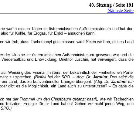
40. Sitzung / Seite 191
Nächste Seite
e war in diesen Tagen im österreichischen Außenministerium und hat dort
lso für Kohle, für Erdgas, für Erdöl – ansuchen kann.
n wir froh, dass Tschernobyl geschlossen wird! Seien wir froh, dieses Land
er der Ukraine im österreichischen Außenministerium gewesen war und die
 Wiederaufbau und Entwicklung, Direktor Luschin, hat verweigert, dass die
uf Weisung des Finanzministers, der bekanntlich der Freiheitlichen Partei
 mehr zu sprechen.
(Beifall bei der SPÖ. – Abg. Dr.
Jarolim:
Das zeigt die
r ein Land, das zu konventioneller Energie übergeht.
(Abg. Dr.
Jarolim:
Ich
der gibt es die Möglichkeit, ein Land auch zu unterstützen? – Es gäbe die
ch mit der Trommel um den Christbaum getanzt hast!),
wie wir Tschechien
nd trotzdem Energie für ihr Land haben! Gehen wir nicht jenen Weg, den
r SPÖ.)