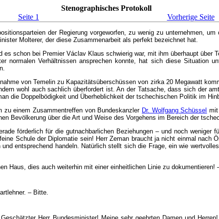
Stenographisches Protokoll
Seite 1
Vorherige Seite
itionsparteien der Regierung vorgeworfen, zu wenig zu unternehmen, um di
ster Molterer, der diese Zusammenarbeit als perfekt bezeichnet hat.
nd es schon bei Premier Václav Klaus schwierig war, mit ihm überhaupt über 
normalen Verhältnissen ansprechen konnte, hat sich diese Situation unter 
n.
iebnahme von Temelin zu Kapazitätsüberschüssen von zirka 20 Megawatt komme
sondern wohl auch sachlich überfordert ist. An der Tatsache, dass sich der
an die Doppelbödigkeit und Überheblichkeit der tschechischen Politik im Hinb
lich zu einem Zusammentreffen von Bundeskanzler
Dr. Wolfgang Schüssel
mit
hen Bevölkerung über die Art und Weise des Vorgehens im Bereich der tschec
erade förderlich für die gutnachbarlichen Beziehungen – und noch weniger fü
 feine Schule der Diplomatie sein! Herr Zeman braucht ja nicht einmal nach Ö
entsprechend handeln. Natürlich stellt sich die Frage, ein wie wertvolles 
hen Haus, dies auch weiterhin mit einer einheitlichen Linie zu dokumentieren!
rtlehner. – Bitte.
 Geschätzter Herr Bundesminister! Meine sehr geehrten Damen und Herren! Ic