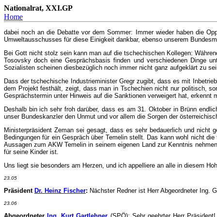
Nationalrat, XXI.GP
Home
dabei noch an die Debatte vor dem Sommer: Immer wieder haben die Oppos
Umweltausschusses für diese Einigkeit dankbar, ebenso unserem Bundesmini
Bei Gott nicht stolz sein kann man auf die tschechischen Kollegen: Währe
Tosovsky doch eine Gesprächsbasis finden und verschiedenen Dinge unter 
Sozialisten scheinen diesbezüglich noch immer nicht ganz aufgeklärt zu sei
Dass der tschechische Industrieminister Gregr zugibt, dass es mit Inbetr
dem Projekt festhält, zeigt, dass man in Tschechien nicht nur politisch, 
Gesprächstermin unter Hinweis auf die Sanktionen verweigert hat, erkennt m
Deshalb bin ich sehr froh darüber, dass es am 31. Oktober in Brünn end
unser Bundeskanzler den Unmut und vor allem die Sorgen der österreichisc
Ministerpräsident Zeman sei gesagt, dass es sehr bedauerlich und nicht g
Bedingungen für ein Gespräch über Temelin stellt. Das kann wohl nicht die
Aussagen zum AKW Temelin in seinem eigenen Land zur Kenntnis nehmen und 
für seine Kinder ist.
Uns liegt sie besonders am Herzen, und ich appelliere an alle in diesem Ho
23.05
Präsident
Dr. Heinz Fischer
:
Nächster Redner ist Herr Abgeordneter Ing. Ga
23.06
Abgeordneter
Ing. Kurt Gartlehner
(SPÖ): Sehr geehrter Herr Präsident!