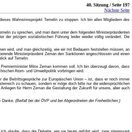
40. Sitzung / Seite 197
Nächste Seite
eses Wahnsinnsprojekt Temelin zu stoppen. Ich bin allen Mitgliedern des
Temelin zu sprechen, und man dann unter dem folgenden Ministerpräsidenten
der jetzigen sozialistischen Führung leider wieder völlig verändert. Die
n wird, und man gleichzeitig, wie wir mit Bedauern feststellen müssen, an
 amtierende Ministerpräsident Zeman den Sanktionen angeschlossen und einen
lick auf Temelin.
 Premierminister Milos Zeman kommen soll. Ich bin überzeugt davon, dass
hischen Atom- und Umweltpolitik vorbringen wird.
r die Beitrittsgespräche zur Europäischen Union – ist, dass er noch immer
sterreich zu schauen, sondern er möge doch bitte nur die widersprüchlichen
Anliegen für Herrn Zeman die Gestaltung der Zukunft für unsere, aber auch
 – Danke.
(Beifall bei der ÖVP und bei Abgeordneten der Freiheitlichen.)
h glaube, dass die Debatte, wie sie heute geführt wird, zwar interessant